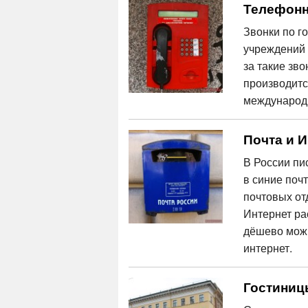
Телефонн
Звонки по г
учреждений 
за такие зв
производитс
международ
Почта и И
В России пи
в синие поч
почтовых отд
Интернет ра
дёшево можн
интернет.
Гостиниц