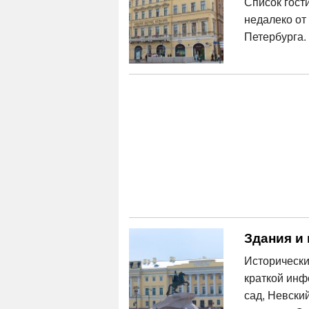
Список гост
недалеко от
Петербурга.
Здания и 
Исторически
краткой инф
сад, Невски