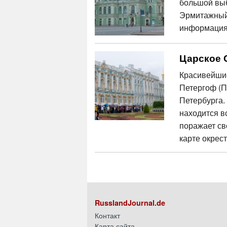
большой выб
Эрмитажный 
информация,
Царское 
Красивейшие
Петергоф (П
Петербурга.
находится в
поражает св
карте окрес
RusslandJournal.de
Контакт
Карта сайта