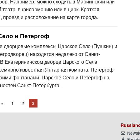
ор. Например, можно сходить в Мариинский или
театр, в филармонию или в цирк. Краткая
 проезд и расположение на карте города.
Село и Петергоф
 дворцовые комплексы Царское Село (Пушкин) и
етродворец) находятся недалеко от Санкт-
 В Екатерининском дворце Царского Села
семирно известная Янтарная комната. Петергоф
оими фонтанами. Царское Село и Петергоф на
тностей Санкт-Петербурга.
«
1
2
3
Russland
Newsle
Faceb