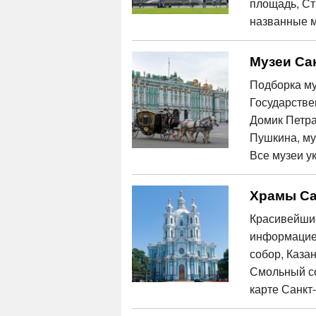
площадь, Ст
названные м
Музеи Са
Подборка му
Государстве
Домик Петра 
Пушкина, му
Все музеи у
Храмы Са
Красивейшие
информацией
собор, Каза
Смольный со
карте Санкт