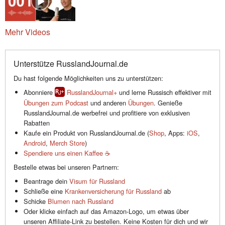
Mehr Videos
Unterstütze RusslandJournal.de
Du hast folgende Möglichkeiten uns zu unterstützen:
Abonniere
RusslandJournal+
und lerne Russisch effektiver mit
Übungen zum Podcast
und anderen
Übungen
. Genieße
RusslandJournal.de werbefrei und profitiere von exklusiven
Rabatten
Kaufe ein Produkt von RusslandJournal.de (
Shop
, Apps:
iOS
,
Android
,
Merch Store
)
Spendiere uns einen Kaffee ☕️
Bestelle etwas bei unseren Partnern:
Beantrage dein
Visum für Russland
Schließe eine
Krankenversicherung für Russland
ab
Schicke
Blumen nach Russland
Oder klicke einfach auf das Amazon-Logo, um etwas über
unseren Affiliate-Link zu bestellen. Keine Kosten für dich und wir