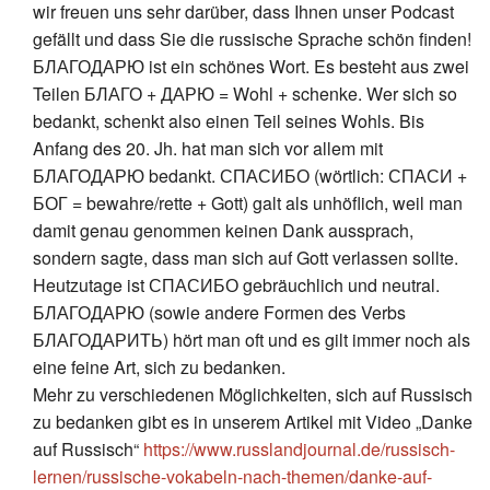
wir freuen uns sehr darüber, dass Ihnen unser Podcast
gefällt und dass Sie die russische Sprache schön finden!
БЛАГОДАРЮ ist ein schönes Wort. Es besteht aus zwei
Teilen БЛАГО + ДАРЮ = Wohl + schenke. Wer sich so
bedankt, schenkt also einen Teil seines Wohls. Bis
Anfang des 20. Jh. hat man sich vor allem mit
БЛАГОДАРЮ bedankt. СПАСИБО (wörtlich: СПАСИ +
БОГ = bewahre/rette + Gott) galt als unhöflich, weil man
damit genau genommen keinen Dank aussprach,
sondern sagte, dass man sich auf Gott verlassen sollte.
Heutzutage ist СПАСИБО gebräuchlich und neutral.
БЛАГОДАРЮ (sowie andere Formen des Verbs
БЛАГОДАРИТЬ) hört man oft und es gilt immer noch als
eine feine Art, sich zu bedanken.
Mehr zu verschiedenen Möglichkeiten, sich auf Russisch
zu bedanken gibt es in unserem Artikel mit Video „Danke
auf Russisch“
https://www.russlandjournal.de/russisch-
lernen/russische-vokabeln-nach-themen/danke-auf-