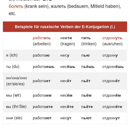
болеть
(krank sein), жалеть (bedauern, Mitleid haben),
etc.
Beispiele für russische Verben der Е-Konjugation (I.)
работ
ать
не
сти
п
ить
отдохн
уть
(arbeiten)
(tragen)
(trinken)
(ausruhen)
я (ich)
работа
ю
нес
у
п
ью
отдохн
у
ты (du)
работа
ешь
нес
ёшь
п
ьёшь
отдохн
ёшь
он/она/оно
работа
ет
нес
ёт
п
ьёт
отдохн
ёт
(er/sie/es)
мы (wir)
работа
ем
нес
ём
п
ьём
отдохн
ём
вы (ihr/Sie)
работа
ете
нес
ёте
п
ьёте
отдохн
ёте
они (sie)
работа
ют
нес
ут
п
ьют
отдохн
ут