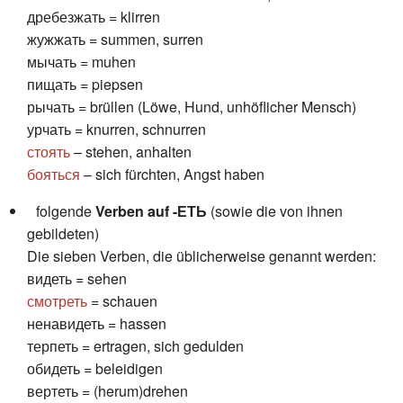
дребезжать = klirren
жужжать = summen, surren
мычать = muhen
пищать = piepsen
рычать = brüllen (Löwe, Hund, unhöflicher Mensch)
урчать = knurren, schnurren
стоять
– stehen, anhalten
бояться
– sich fürchten, Angst haben
folgende
Verben auf -ЕТЬ
(sowie die von ihnen
gebildeten)
Die sieben Verben, die üblicherweise genannt werden:
видеть = sehen
смотреть
= schauen
ненавидеть = hassen
терпеть = ertragen, sich gedulden
обидеть = beleidigen
вертеть = (herum)drehen