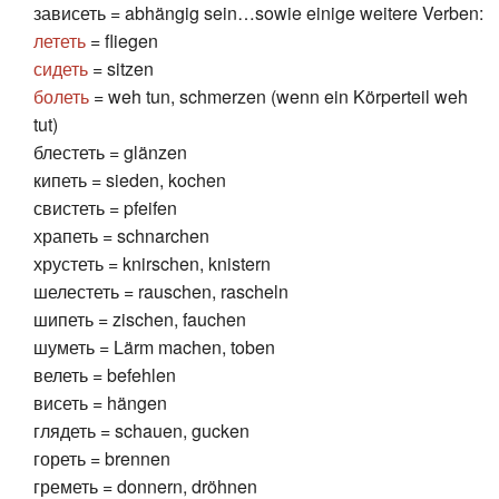
зависеть = abhängig sein…sowie einige weitere Verben:
лететь
= fliegen
сидеть
= sitzen
болеть
= weh tun, schmerzen (wenn ein Körperteil weh
tut)
блестеть = glänzen
кипеть = sieden, kochen
свистеть = pfeifen
храпеть = schnarchen
хрустеть = knirschen, knistern
шелестеть = rauschen, rascheln
шипеть = zischen, fauchen
шуметь = Lärm machen, toben
велеть = befehlen
висеть = hängen
глядеть = schauen, gucken
гореть = brennen
греметь = donnern, dröhnen