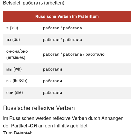
Beispiel: работать (arbeiten)
Russische Verben im Präteritum
я (ich)
работа
л
/ работа
ла
ты (du)
работа
л
/ работа
ла
он/она/оно
работа
л
/ работа
ла
/ работа
ло
(er/sie/es)
мы (wir)
работа
ли
вы (ihr/Sie)
работа
ли
они (sie)
работа
ли
Russische reflexive Verben
Im Russischen werden reflexive Verben durch Anhängen
der Partikel
-СЯ
an den Infinitiv gebildet.
Zum Beispiel: