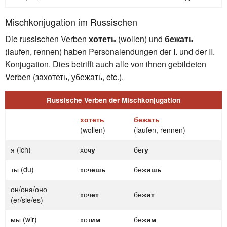
Mischkonjugation im Russischen
Die russischen Verben
хотеть
(wollen) und
бежать
(laufen, rennen) haben Personalendungen der I. und der II.
Konjugation. Dies betrifft auch alle von ihnen gebildeten
Verben (захотеть, убежать, etc.).
Russische Verben der Mischkonjugation
хотеть
бежать
(wollen)
(laufen, rennen)
я (ich)
хоч
у
бег
у
ты (du)
хоч
ешь
беж
ишь
он/она/оно
хоч
ет
беж
ит
(er/sie/es)
мы (wir)
хот
им
беж
им