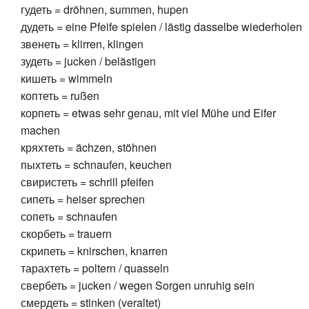
гудеть = dröhnen, summen, hupen
дудеть = eine Pfeife spielen / lästig dasselbe wiederholen
звенеть = klirren, klingen
зудеть = jucken / belästigen
кишеть = wimmeln
коптеть = rußen
корпеть = etwas sehr genau, mit viel Mühe und Eifer
machen
кряхтеть = ächzen, stöhnen
пыхтеть = schnaufen, keuchen
свиристеть = schrill pfeifen
сипеть = heiser sprechen
сопеть = schnaufen
скорбеть = trauern
скрипеть = knirschen, knarren
тарахтеть = poltern / quas­seln
свербеть = jucken / wegen Sorgen unruhig sein
смердеть = stinken (veraltet)