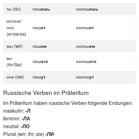
ты (du)
пиш
ешь
напиш
ешь
он/она/
оно
пиш
ет
напиш
ет
(er/sie/es)
мы (wir)
пиш
ем
напиш
ем
вы
пиш
ете
напиш
ете
(ihr/Sie)
они (sie)
пиш
ут
напиш
ут
Russische Verben im Präteritum
Im Präteritum haben russische Verben folgende Endungen:
maskulin:
-Л
feminin:
-ЛА
neutral:
-ЛО
Plural (wir; ihr; sie)
-ЛИ