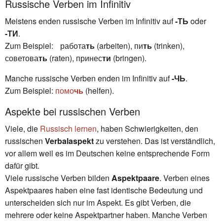
Russische Verben im Infinitiv
Meistens enden russische Verben im Infinitiv auf
-ТЬ
oder
-ТИ
.
Zum Beispiel: работа
ть
(arbeiten), пи
ть
(trinken),
советова
ть
(raten), принес
ти
(bringen).
Manche russische Verben enden im Infinitiv auf
-ЧЬ
.
Zum Beispiel:
помо
чь
(helfen).
Aspekte bei russischen Verben
Viele, die
Russisch lernen
, haben Schwierigkeiten, den
russischen
Verbalaspekt
zu verstehen. Das ist verständlich,
vor allem weil es im Deutschen keine entsprechende Form
dafür gibt.
Viele russische Verben bilden
Aspektpaare
. Verben eines
Aspektpaares haben eine fast identische Bedeutung und
unterscheiden sich nur im Aspekt. Es gibt Verben, die
mehrere oder keine Aspektpartner haben. Manche Verben