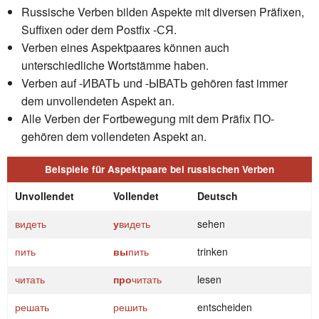
Russische Verben bilden Aspekte mit diversen Präfixen,
Suffixen oder dem Postfix -СЯ.
Verben eines Aspektpaares können auch
unterschiedliche Wortstämme haben.
Verben auf -ИВАТЬ und -ЫВАТЬ gehören fast immer
dem unvollendeten Aspekt an.
Alle Verben der Fortbewegung mit dem Präfix ПО-
gehören dem vollendeten Aspekt an.
Beispiele für Aspektpaare bei russischen Verben
Unvollendet
Vollendet
Deutsch
видеть
у
видеть
sehen
пить
вы
пить
trinken
читать
про
читать
lesen
решать
решить
entscheiden