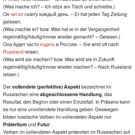
(Was mache ich? – Ich sitze am Tisch und schreibe.)
Он
читал
газету каждый день. – Er hat jeden Tag Zeitung
gelesen.
(Was machte er? bzw. Was hat er in der Vergangenheit
regelmäßig/häufig/immer wieder gemacht? – Gelesen.)
Она будет часто
ездить
в Россию. – Sie wird oft nach
Russland
reisen.
(Was wird sie machen? bzw. Was wird sie in Zukunft
regelmäßig/häufig/immer wieder machen? – Nach Russland
reisen.)
Der
vollendete (perfektive) Aspekt
bezeichnet im
Russischen eine
abgeschlossene Handlung
, das
Resultat, den Beginn oder einen Einzelfall. In Präsens kann
es nur eine unvollendete Handlung geben. Deswegen
bilden russische Verben im vollendeten Aspekt nur
Präteritum
und
Futur
.
Verben im vollendeten Aspekt antworten im Russischen auf