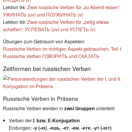
Lektion 94:
Zwei russische Verben für „zu Abend essen“:
УЖИНАТЬ (uv) und ПОУЖИНАТЬ (v)
Lektion 99:
Zwei russische Verben für „zeitig etwas
schaffen“: УСПЕВАТЬ (uv) und УСПЕТЬ (v)
Übungen zum Gebrauch von Aspekten:
Russische Verben im richtigen Aspekt gebrauchen, Teil 1
Russische Verben ГОВОРИТЬ und СКАЗАТЬ
Zeitformen bei russischen Verben
Russische Verben in Präsens
Russische Verben werden in
zwei Gruppen
unterteilt:
Verben der
I. bzw. Е-Konjugation
Endungen:
-у (-ю)
,
-ешь
,
-ет
,
-ем
,
-ете
,
-ут
(-ют)