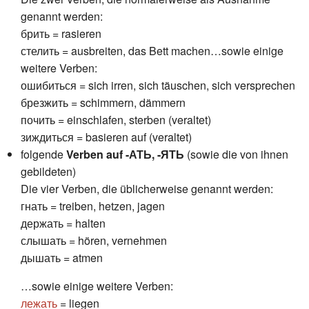
genannt werden:
брить = rasieren
стелить = ausbreiten, das Bett machen…sowie einige
weitere Verben:
ошибиться = sich irren, sich täuschen, sich versprechen
брезжить = schimmern, dämmern
почить = einschlafen, sterben (veraltet)
зиждиться = basieren auf (veraltet)
folgende
Verben auf -АТЬ, -ЯТЬ
(sowie die von ihnen
gebildeten)
Die vier Verben, die üblicherweise genannt werden:
гнать = treiben, hetzen, jagen
держать = halten
слышать = hören, vernehmen
дышать = atmen
…sowie einige weitere Verben:
лежать
= liegen