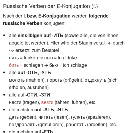
Russische Verben der Е-Konjugation (I.)
Nach der
I. bzw. Е-Konjugation
werden
folgende
russische Verben
konjugiert:
alle
einsilbigen auf -ИТЬ
(sowie alle, die von ihnen
abgeleitet werden). Hier wird der Stammvokal -и- durch
-ь- ersetzt, zum Beispiel
пить = trinken ➔ пью = ich trinke
бить
= schlagen ➔ бью = ich schlage
alle
auf -ОТЬ, -УТЬ
молоть (mahlen), пороть (prügeln), отдохнуть (sich
erholen, ausruhen)
alle auf
-СТИ, -ЗТИ
нести (tragen),
везти
(fahren, führen), etc.
die meisten
auf -АТЬ, -ЯТЬ
дать (geben), читать (lesen), гулять (spazieren),
поздравлять (gratulieren), работать (arbeiten), etc.
die meisten auf
-ЕТЬ