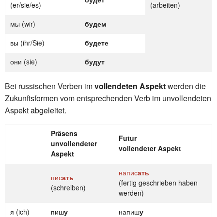
(er/sie/es)
(arbeiten)
мы (wir)
будем
вы (ihr/Sie)
будете
они (sie)
будут
Bei russischen Verben im
vollendeten Aspekt
werden die
Zukunftsformen vom entsprechenden Verb im unvollendeten
Aspekt abgeleitet.
Präsens
Futur
unvollendeter
vollendeter Aspekt
Aspekt
напис
ать
пис
ать
(fertig geschrieben haben
(schreiben)
werden)
я (ich)
пиш
у
напиш
у