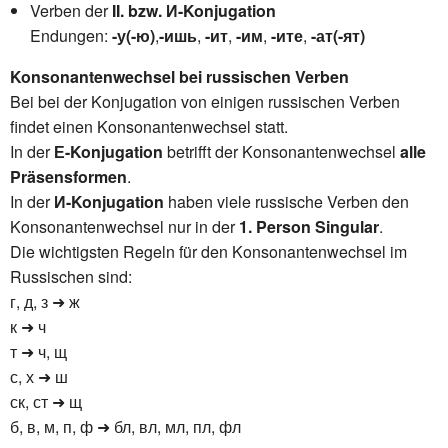
Verben der
II. bzw. И-Konjugation
Endungen:
-у(-ю)
,
-ишь
,
-ит
,
-им
,
-ите
,
-ат(-ят)
Konsonantenwechsel bei russischen Verben
Bei bei der Konjugation von einigen russischen Verben
findet einen Konsonantenwechsel statt.
In der
Е
-Konjugation
betrifft der Konsonantenwechsel
alle
Präsensformen
.
In der
И-Konjugation
haben viele russische Verben den
Konsonantenwechsel nur in der
1. Person Singular
.
Die wichtigsten Regeln für den Konsonantenwechsel im
Russischen sind:
г, д, з ➜ ж
к ➜ ч
т ➜ ч, щ
с, х ➜ ш
ск, ст ➜ щ
б, в, м, п, ф ➜ бл, вл, мл, пл, фл