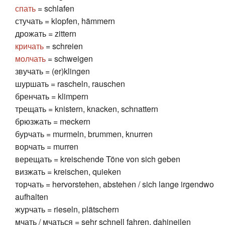
спать
= schlafen
стучать = klopfen, hämmern
дрожать = zittern
кричать
= schreien
молчать
= schweigen
звучать = (er)klingen
шуршать = rascheln, rauschen
бренчать = klimpern
трещать = knistern, knacken, schnattern
брюзжать = meckern
бурчать = murmeln, brummen, knurren
ворчать = murren
верещать = kreischende Töne von sich geben
визжать = kreischen, quieken
торчать = hervorstehen, abstehen / sich lange irgendwo
aufhalten
журчать = rieseln, plätschern
мчать / мчаться = sehr schnell fahren, dahineilen