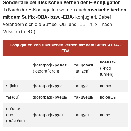
Sonderfälle bei russischen Verben der E-Konjugation
1) Nach der Е-Konjugation werden auch
russische Verben
mit dem Suffix -ОВА- bzw. -ЕВА-
konjugiert. Dabei
verändern sich die Suffixe -ОВ- und -ЕВ- in -У- (nach
Vokalen in -Ю-).
Konjugation von russischen Verben mit dem Suffix -ОВА- /
-ЕВА-
во
ева
ть
фотографир
ова
ть
танц
ева
ть
(Krieg
(fotografieren)
(tanzen)
führen)
я (ich)
фотографир
у
ю
танц
у
ю
во
ю
ю
ты (du)
фотографир
у
ешь
танц
у
ешь
во
ю
ешь
он/она/
оно
фотографир
у
ет
танц
у
ет
во
ю
ет
(er/sie/es)