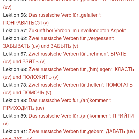
(uv)
Lektion 56:
Das russische Verb für „gefallen“:
ПОНРАВИТЬСЯ (v)
Lektion 57:
Zukunft bei Verben im unvollendeten Aspekt
Lektion 62:
Zwei russische Verben für „vergessen“:
ЗАБЫВАТЬ (uv) und ЗАБЫТЬ (v)
Lektion 67:
Zwei russische Verben für „nehmen“: БРАТЬ
(uv) und ВЗЯТЬ (v)
Lektion 68:
Zwei russische Verben für „(hin)legen“: КЛАСТЬ
(uv) und ПОЛОЖИТЬ (v)
Lektion 73:
Zwei russische Verben für ‚helfen‘: ПОМОГАТЬ
(uv) und ПОМОЧЬ (v)
Lektion 88:
Das russische Verb für „(an)kommen“:
ПРИХОДИТЬ (uv)
Lektion 89:
Das russische Verb für „(an)kommen“: ПРИЙТИ
(v)
Lektion 91:
Zwei russische Verben für ‚geben‘: ДАВАТЬ (uv)
und ДАТЬ (v)