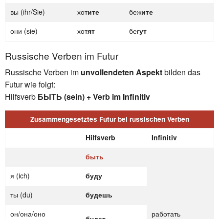
вы (ihr/Sie)
хот
ите
беж
ите
они (sie)
хот
ят
бег
ут
Russische Verben im Futur
Russische Verben im
unvollendeten Aspekt
bilden das
Futur wie folgt:
Hilfsverb
БЫТЬ (sein)
+ Verb im Infinitiv
Zusammengesetztes Futur bei russischen Verben
Hilfsverb
Infinitiv
быть
я (ich)
буду
ты (du)
будешь
он/она/оно
работать
будет