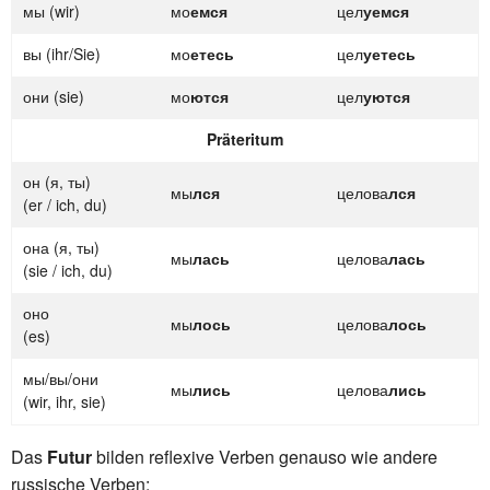
мы (wir)
мо
емся
цел
уемся
вы (ihr/Sie)
мо
етесь
цел
уетесь
они (sie)
мо
ются
цел
уются
Präteritum
он (я, ты)
мы
лся
целова
лся
(er / ich, du)
она (я, ты)
мы
лась
целова
лась
(sie / ich, du)
оно
мы
лось
целова
лось
(es)
мы/вы/они
мы
лись
целова
лись
(wir, ihr, sie)
Das
Futur
bilden reflexive Verben genauso wie andere
russische Verben: