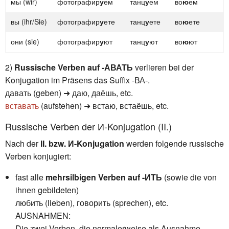
мы (wir)
фотографир
у
ем
танц
у
ем
во
ю
ем
вы (ihr/Sie)
фотографир
у
ете
танц
у
ете
во
ю
ете
они (sie)
фотографир
у
ют
танц
у
ют
во
ю
ют
2)
Russische Verben auf -АВАТЬ
verlieren bei der
Konjugation im Präsens das Suffix -ВА-.
давать (geben) ➜ даю, даёшь, etc.
вставать
(aufstehen) ➜ встаю, встаёшь, etc.
Russische Verben der И-Konjugation (II.)
Nach der
II. bzw. И-Konjugation
werden folgende russische
Verben konjugiert:
fast alle
mehrsilbigen Verben auf -ИТЬ
(sowie die von
ihnen gebildeten)
любить (lieben), говорить (sprechen), etc.
AUSNAHMEN:
Die zwei Verben, die normalerweise als Ausnahme