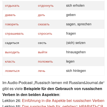
отдыхать
отдохнуть
sich erholen
давать
дать
geben
говорить
сказать
sagen, sprechen
спрашивать
спросить
fragen
садиться
сесть
(sich) setzen
выходить
выйти
hinausgehen
класть
положить
legen
ложиться
лечь
sich hinlegen
Im Audio-Podcast „Russisch lernen mit RusslandJournal.de“
gibt es viele
Beispiele für den Gebrauch von russischen
Verben in den beiden Aspekten
:
Lektion 26:
Einführung in die Aspekte bei russischen Verben
Lektion 55:
Das russische Verb für „gefallen“: НРАВИТЬСЯ