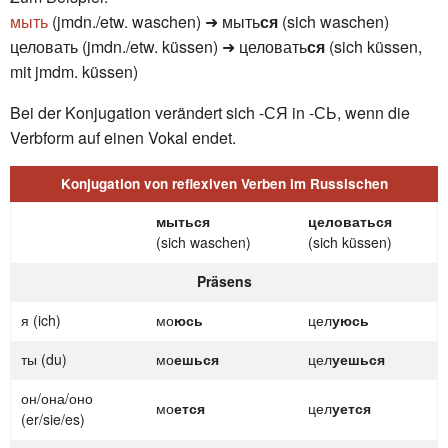
мыть
(jmdn./etw. waschen) ➜ мыть
ся
(sich waschen)
целовать (jmdn./etw. küssen) ➜ целовать
ся
(sich küssen,
mit jmdm. küssen)
Bei der Konjugation verändert sich -СЯ in -СЬ, wenn die
Verbform auf einen Vokal endet.
Konjugation von reflexiven Verben im Russischen
мыться
целоваться
(sich waschen)
(sich küssen)
Präsens
я (ich)
мо
юсь
цел
уюсь
ты (du)
мо
ешься
цел
уешься
он/она/оно
мо
ется
цел
уется
(er/sie/es)