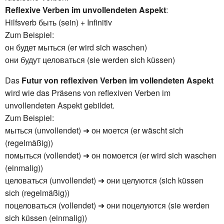
Reflexive Verben im unvollendeten Aspekt
:
Hilfsverb быть (sein) + Infinitiv
Zum Beispiel:
он будет мыться (er wird sich waschen)
они будут целоваться (sie werden sich küssen)
Das
Futur von reflexiven Verben im vollendeten Aspekt
wird wie das Präsens von reflexiven Verben im
unvollendeten Aspekt gebildet.
Zum Beispiel:
мыться (unvollendet) ➜ он моется (er wäscht sich
(regelmäßig))
помыться (vollendet) ➜ он помоется (er wird sich waschen
(einmalig))
целоваться (unvollendet) ➜ они целуются (sich küssen
sich (regelmäßig))
поцеловаться (vollendet) ➜ они поцелуются (sie werden
sich küssen (einmalig))