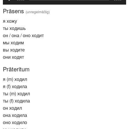
Player
Präsens
(unregelmäßig)
я хожу
ты ходишь
он / она / оно ходит
мы ходим
вы ходите
они ходят
Präteritum
я (m) ходил
я (f) ходила
ты (m) ходил
ты (f) ходила
он ходил
она ходила
оно ходило