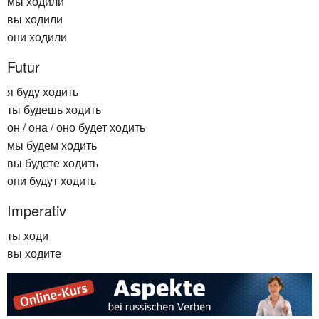
мы ходили
вы ходили
они ходили
Futur
я буду ходить
ты будешь ходить
он / она / оно будет ходить
мы будем ходить
вы будете ходить
они будут ходить
Imperativ
ты ходи
вы ходите