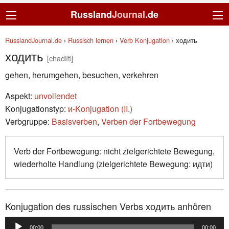
Russland
Journal
.de
RusslandJournal.de
›
Russisch lernen
›
Verb Konjugation
›
ходить
ходить
[chadʲítʲ]
gehen, herumgehen, besuchen, verkehren
Aspekt:
unvollendet
Konjugationstyp:
и-Konjugation (II.)
Verbgruppe:
Basisverben
,
Verben der Fortbewegung
Verb der Fortbewegung: nicht zielgerichtete Bewegung,
wiederholte Handlung (zielgerichtete Bewegung: идти)
Konjugation des russischen Verbs ходить anhören
Audio-
00:00
00:00