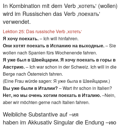
In Kombination mit dem Verb ‚хотеть‘ (wollen)
wird im Russischen das Verb ‚поехать‘
verwendet.
Lektion 25: Das russische Verb ‚хотеть‘
Я хочу поехать.
– Ich will hinfahren.
Они хотят поехать в Испанию на выходные.
– Sie
wollen nach Spanien fürs Wochenende fahren.
Я уже был в Швейцарии. Я хочу поехать в горы в
Австрию.
– Ich war schon in der Schweiz. Ich will in die
Berge nach Österreich fahren.
(Eine Frau würde sagen: Я уже была в Швейцарии.)
Вы уже были в Италии?
– Wart ihr schon in Italien?
Нет, но мы очень хотим поехать в Италию.
–Nein,
aber wir möchten gerne nach Italien fahren.
Weibliche Substantive auf –ия
haben im Akkusativ Singular die Endung –ию