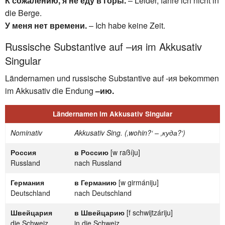
К сожалению, я не еду в горы.
– Leider, fahre ich nicht in
die Berge.
У меня нет времени.
– Ich habe keine Zeit.
Russische Substantive auf –ия im Akkusativ
Singular
Ländernamen und russische Substantive auf -ия bekommen
im Akkusativ die Endung
–ию.
Ländernamen im Akkusativ Singular
Nominativ
Akkusativ Sing. (‚wohin?‘ – ‚куда?‘)
Россия
в Россию
[w raßíju]
Russland
nach Russland
Германия
в Германию
[w girmániju]
Deutschland
nach Deutschland
Швейцария
в Швейцарию
[f schwijtzáriju]
die Schweiz
in die Schweiz