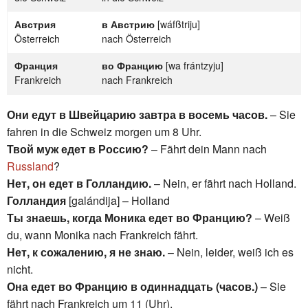
Австрия
в Австрию
[wáfßtriju]
Österreich
nach Österreich
Франция
во Францию
[wa frántzyju]
Frankreich
nach Frankreich
Они едут в Швейцарию завтра в восемь часов.
– Sie
fahren in die Schweiz morgen um 8 Uhr.
Твой муж едет в Россию?
– Fährt dein Mann nach
Russland
?
Нет, он едет в Голландию.
– Nein, er fährt nach Holland.
Голландия
[galándija] – Holland
Ты знаешь, когда Моника едет во Францию?
– Weiß
du, wann Monika nach Frankreich fährt.
Нет, к сожалению, я не знаю.
– Nein, leider, weiß ich es
nicht.
Она едет во Францию в одиннадцать (часов.)
– Sie
fährt nach Frankreich um 11 (Uhr).