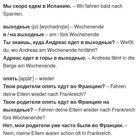
Мы скоро едем в Испанию.
– Wir fahren bald nach
Spanien.
выходные
(pl) [wychadnýje] – Wochenende
в / на выходные
– am / fürs Wochenende
Ты знаешь, куда Андреас едет в выходные?
– Weißt
du, wo Andreas am Wochenende hinfährt?
Адреас едет в горы в выходные.
– Andreas fährt in die
Berge am Wochenende.
опять
[apját‘] – wieder
Твои родители опять едут во Францию?
– Fahren
deine Eltern wieder nach Frankreich?
Твои родители опять едут во Францию на
выходные?
– Fahren deine Eltern wieder nach Frankreich
fürs Wochenende?
Нет, мои родители уже часто были во Франции.
–
Nein, meine Eltern waren schon oft in Frankreich.