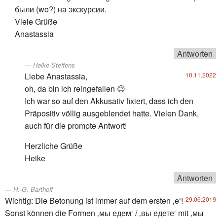
были (wo?) на экскурсии.
Viele Grüße
Anastassia
Antworten
Heike Steffens
Liebe Anastassia,
10.11.2022
oh, da bin ich reingefallen 😉
Ich war so auf den Akkusativ fixiert, dass ich den
Präpositiv völlig ausgeblendet hatte. Vielen Dank,
auch für die prompte Antwort!
Herzliche Grüße
Heike
Antworten
H.-G. Barthoff
Wichtig: Die Betonung ist immer auf dem ersten ‚e‘!
29.06.2019
Sonst können die Formen ‚мы едем‘ / ‚вы едете‘ mit ‚мы