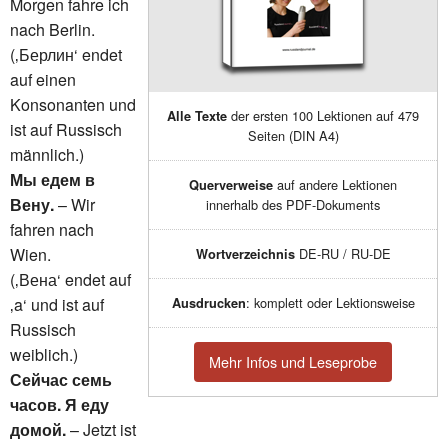
Morgen fahre ich
nach Berlin.
(‚Берлин‘ endet
auf einen
Konsonanten und
der ersten 100 Lektionen auf 479
Alle Texte
ist auf Russisch
Seiten (DIN A4)
männlich.)
Мы едем в
auf andere Lektionen
Querverweise
Вену.
– Wir
innerhalb des PDF-Dokuments
fahren nach
Wien.
DE-RU / RU-DE
Wortverzeichnis
(‚Вена‘ endet auf
‚a‘ und ist auf
: komplett oder Lektionsweise
Ausdrucken
Russisch
weiblich.)
Mehr Infos und Leseprobe
Сейчас семь
часов. Я еду
домой.
– Jetzt ist