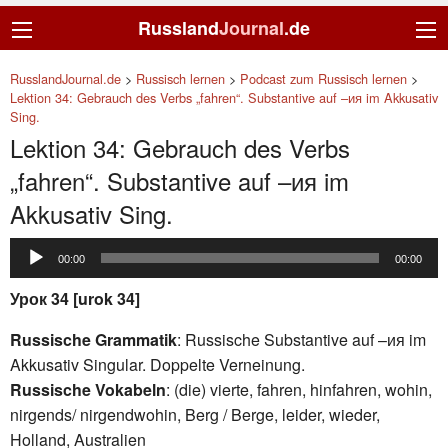
Russland
Journal
.de
RusslandJournal.de
>
Russisch lernen
>
Podcast zum Russisch lernen
>
Lektion 34: Gebrauch des Verbs „fahren“. Substantive auf –ия im Akkusativ
Sing.
Lektion 34: Gebrauch des Verbs
„fahren“. Substantive auf –ия im
Akkusativ Sing.
Audio-
00:00
00:00
Player
Урок 34 [urok 34]
Russische Grammatik
: Russische Substantive auf –ия im
Akkusativ Singular. Doppelte Verneinung.
Russische Vokabeln
: (die) vierte, fahren, hinfahren, wohin,
nirgends/ nirgendwohin, Berg / Berge, leider, wieder,
Holland, Australien