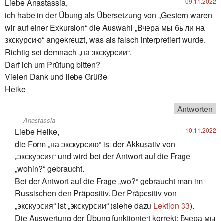
Liebe Anastassia,
09.11.2022
ich habe in der Übung als Übersetzung von „Gestern waren
wir auf einer Exkursion“ die Auswahl „Вчера мы были на
зкскурсию“ angekreuzt, was als falsch interpretiert wurde.
Richtig sei demnach „на зкскурсии“.
Darf ich um Prüfung bitten?
Vielen Dank und liebe Grüße
Heike
Antworten
Anastassia
Liebe Heike,
10.11.2022
die Form „на экскурсию“ ist der Akkusativ von
„экскурсия“ und wird bei der Antwort auf die Frage
„wohin?“ gebraucht.
Bei der Antwort auf die Frage „wo?“ gebraucht man im
Russischen den Präpositiv. Der Präpositiv von
„экскурсия“ ist „экскурсии“ (siehe dazu
Lektion 33
).
Die Auswertung der Übung funktioniert korrekt: Вчера мы