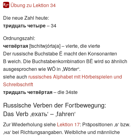
Übung zu Lektion 34
Die neue Zahl heute:
тридцать четыре
– 34
Ordnungszahl:
четвёртая
[tschitwjórtaja] – vierte, die vierte
Der russische Buchstabe Ё macht den Konsonanten
В weich. Die Buchstabenkombination ВЁ wird so ähnlich
ausgesprochen wie WÖ in „Wörter“.
siehe auch
russisches Alphabet mit Hörbeispielen und
Schreibschrift
тридцать четвёртая
– die 34ste
Russische Verben der Fortbewegung:
Das Verb ‚ехать‘ – ‚fahren‘
Zur Wiederholung siehe
Lektion 17
: Präpositionen ‚в‘ bzw.
‚на‘ bei Richtungsangaben. Weibliche und männliche