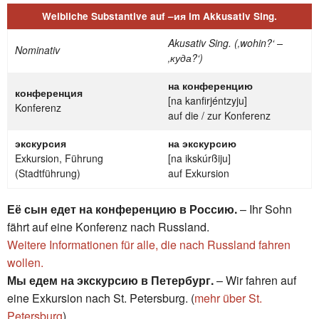
Weibliche Substantive auf –ия im Akkusativ Sing.
Akusativ Sing. (‚wohin?‘ –
Nominativ
‚к
уда?‘)
на конференцию
конференция
[na kanfirjéntzyju]
Konferenz
auf die / zur Konferenz
экскурсия
на экскурсию
Exkursion, Führung
[na ikskúrßiju]
(Stadtführung)
auf Exkursion
Её сын едет на конференцию в Россию.
– Ihr Sohn
fährt auf eine Konferenz nach Russland.
Weitere Informationen für alle, die nach Russland fahren
wollen.
Мы едем на экскурсию в Петербург.
– Wir fahren auf
eine Exkursion nach St. Petersburg. (
mehr über St.
Petersburg
)