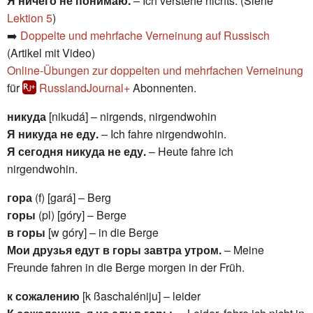
Я ничего не понимаю.
– Ich verstehe nichts. (Siehe
Lektion 5
)
➡️
Doppelte und mehrfache Verneinung auf Russisch
(Artikel mit Video)
Online-Übungen zur doppelten und mehrfachen Verneinung
für
RusslandJournal+
Abonnenten.
никуда
[nikudá] – nirgends, nirgendwohin
Я никуда не еду.
– Ich fahre nirgendwohin.
Я сегодня никуда не еду.
– Heute fahre ich
nirgendwohin.
гора
(f) [gará] – Berg
горы
(pl) [góry] – Berge
в горы
[w góry] – in die Berge
Мои друзья едут в горы завтра утром.
– Meine
Freunde fahren in die Berge morgen in der Früh.
к сожалению
[k ßaschaléniju] – leider