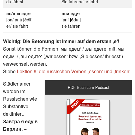
du fährst
Sie fahren/ ihr fahrt
он/она едет
они едут
[on/ aná
jé
dit]
[aní
jé
dut]
er/ sie fährt
sie fahren
Wichtig
:
Die Betonung ist immer auf dem ersten ‚e‘!
Sonst können die Formen ‚мы едем‘ / ‚вы едете‘ mit ‚мы
едим‘ / ‚вы едите‘ (‚wir essen‘ bzw. ‚Sie essen/ ihr esst‘)
verwechselt werden.
Siehe
Lektion 9: die russischen Verben ‚essen‘ und ‚trinken‘.
Städtenamen
PDF-Buch zum Podcast
werden im
Russischen wie
Substantive
dekliniert.
Завтра я еду в
Берлин.
–