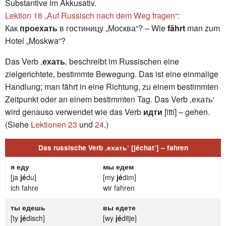
Substantive im Akkusativ.
Lektion 18 „Auf Russisch nach dem Weg fragen“
:
Как
проехать
в гостиницу „Москва“? – Wie
fährt
man zum
Hotel „Moskwa“?
Das Verb ‚
ехать
‚ beschreibt im Russischen eine
zielgerichtete, bestimmte Bewegung. Das ist eine einmalige
Handlung; man fährt in eine Richtung, zu einem bestimmten
Zeitpunkt oder an einem bestimmten Tag. Das Verb ‚ехать‘
wird genauso verwendet wie das Verb
идти
[ittí] – gehen.
(Siehe
Lektionen 23
und
24
.)
Das russische Verb ‚ехать‘ [jéchat‘] – fahren
я еду
мы едем
[ja
jé
du]
[my
jé
dim]
ich fahre
wir fahren
ты едешь
вы едете
[ty
jé
disch]
[wy
jé
ditje]