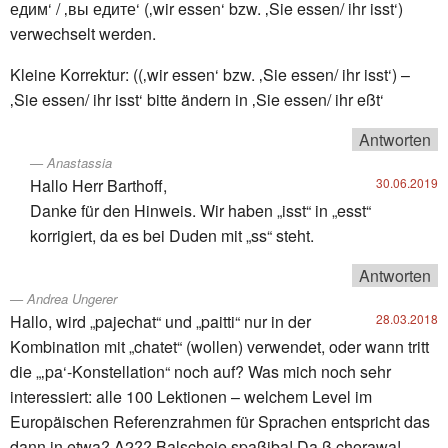
едим‘ / ‚вы едите‘ (‚wir essen‘ bzw. ‚Sie essen/ ihr isst‘)
verwechselt werden.
Kleine Korrektur: ((‚wir essen‘ bzw. ‚Sie essen/ ihr isst‘) –
‚Sie essen/ ihr isst‘ bitte ändern in ‚Sie essen/ ihr eßt‘
Antworten
Anastassia
Hallo Herr Barthoff,
30.06.2019
Danke für den Hinweis. Wir haben „isst“ in „esst“
korrigiert, da es bei Duden mit „ss“ steht.
Antworten
Andrea Ungerer
Hallo, wird „pajechat“ und „paitti“ nur in der
28.03.2018
Kombination mit „chatet“ (wollen) verwendet, oder wann tritt
die „‚pa‘-Konstellation“ noch auf? Was mich noch sehr
interessiert: alle 100 Lektionen – welchem Level im
Europäischen Referenzrahmen für Sprachen entspricht das
dann in etwa? A2?? Balschoje spaßiba! Da ß chorawa!