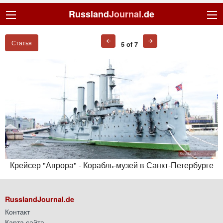
Russland
Journal
.de
Статья
5 of 7
Крейсер "Аврора" - Корабль-музей в Санкт-Петербурге
RusslandJournal.de
Контакт
Карта сайта