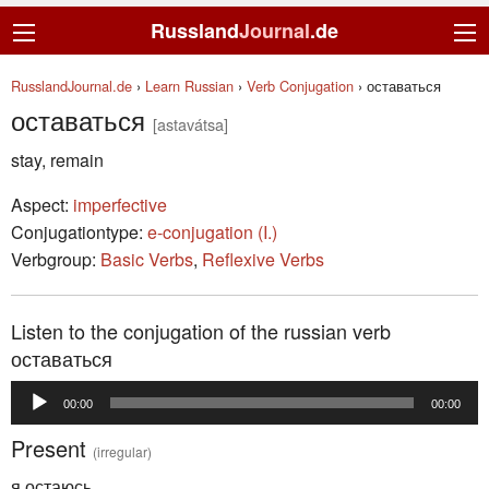
Russland
Journal
.de
RusslandJournal.de
›
Learn Russian
›
Verb Conjugation
›
оставаться
оставаться
[astavátsa]
stay, remain
Aspect:
imperfective
Conjugationtype:
e-conjugation (I.)
Verbgroup:
Basic Verbs
,
Reflexive Verbs
Listen to the conjugation of the russian verb
оставаться
Audio
00:00
00:00
Player
Present
(irregular)
я остаюсь