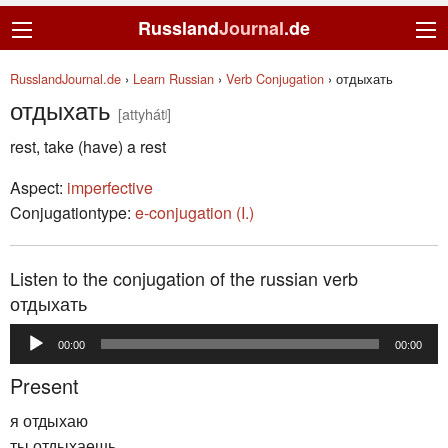
Russland
Journal
.de
RusslandJournal.de
›
Learn Russian
›
Verb Conjugation
›
отдыхать
отдыхать
[attyhátʲ]
rest, take (have) a rest
Aspect:
imperfective
Conjugationtype:
e-conjugation (I.)
Listen to the conjugation of the russian verb
отдыхать
Audio
00:00
00:00
Player
Present
я отдыхаю
ты отдыхаешь