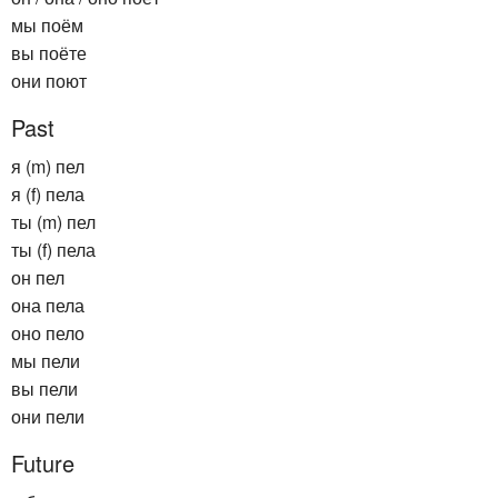
мы поём
вы поёте
они поют
Past
я (m) пел
я (f) пела
ты (m) пел
ты (f) пела
он пел
она пела
оно пело
мы пели
вы пели
они пели
Future