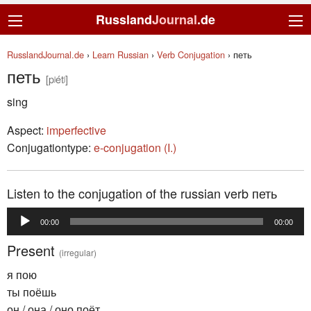
Russland
Journal
.de
RusslandJournal.de
›
Learn Russian
›
Verb Conjugation
›
петь
петь
[pʲétʲ]
sing
Aspect:
imperfective
Conjugationtype:
e-conjugation (I.)
Listen to the conjugation of the russian verb петь
Audio
00:00
00:00
Player
Present
(irregular)
я пою
ты поёшь
он / она / оно поёт