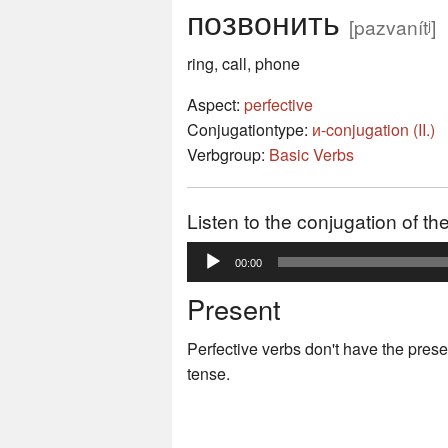
позвонить
[pazvanítʲ]
ring, call, phone
Aspect:
perfective
Conjugationtype:
и-conjugation (II.)
Verbgroup:
Basic Verbs
Listen to the conjugation of t
Audio
00:00
Player
Present
Perfective verbs don't have the prese
tense.