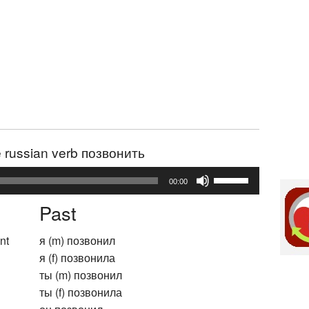
he russian verb позвонить
Use
00:00
Up/Down
Past
Arrow
keys
nt
я (m) позвонил
to
я (f) позвонила
increase
ты (m) позвонил
or
ты (f) позвонила
decrease
volume.