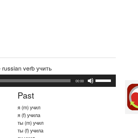
e russian verb учить
Use
00:00
Up/Down
Past
Arrow
keys
я (m) учил
to
я (f) учила
increase
ты (m) учил
or
ты (f) учила
decrease
volume.