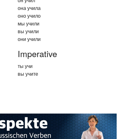
он учил
она учила
оно учило
мы учили
вы учили
они учили
Imperative
ты учи
вы учите