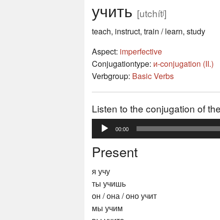
учить
[utchítʲ]
teach, instruct, train / learn, study
Aspect:
imperfective
Conjugationtype:
и-conjugation (II.)
Verbgroup:
Basic Verbs
Listen to the conjugation of th
Audio
00:00
Player
Present
я учу
ты учишь
он / она / оно учит
мы учим