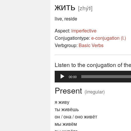
жить
[zhýtʲ]
live, reside
Aspect:
imperfective
Conjugationtype:
e-conjugation (I.)
Verbgroup:
Basic Verbs
Listen to the conjugation of t
Audio
00:00
Player
Present
(irregular)
я живу
ты живёшь
он / она / оно живёт
мы живём