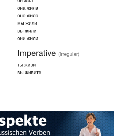
он жил
она жила
оно жило
мы жили
вы жили
они жили
Imperative
(irregular)
ты живи
вы живите