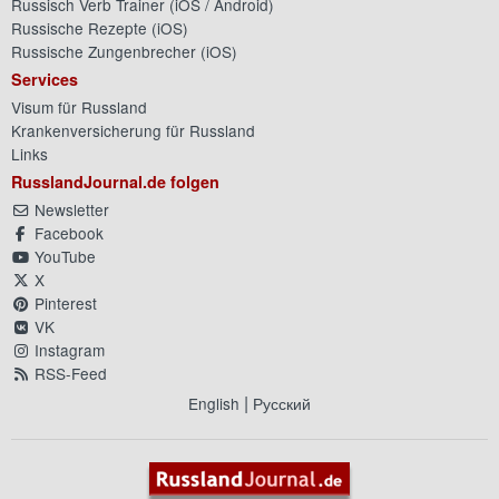
Russisch Verb Trainer (
iOS
/
Android
)
Russische Rezepte (
iOS
)
Russische Zungenbrecher (
iOS
)
Services
Visum für Russland
Krankenversicherung für Russland
Links
RusslandJournal.de folgen
Newsletter
Facebook
YouTube
X
Pinterest
VK
Instagram
RSS-Feed
|
English
Русский