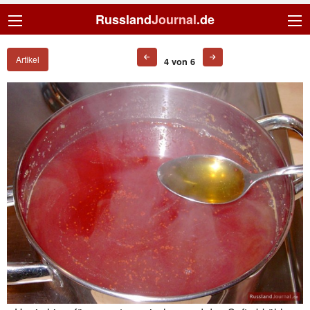
Russland
Journal
.de
Artikel
4 von 6