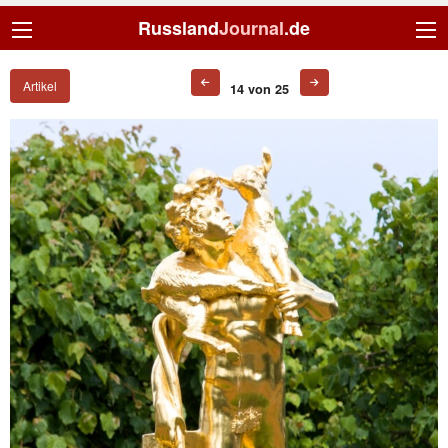
Russland
Journal
.de
Artikel
14 von 25