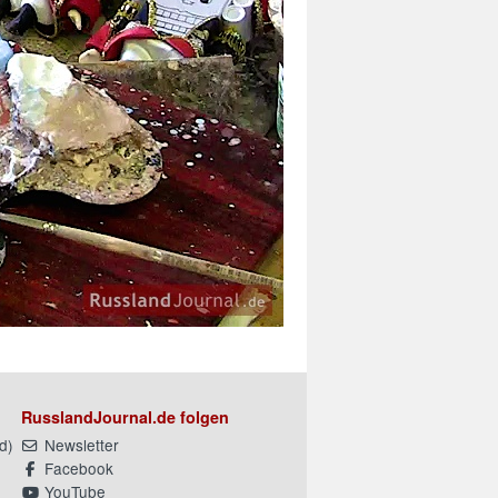
RusslandJournal.de folgen
d
)
Newsletter
Facebook
YouTube