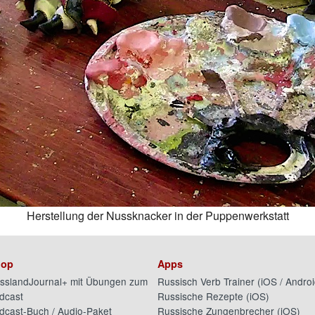
Herstellung der Nussknacker in der Puppenwerkstatt
op
Apps
sslandJournal+ mit Übungen zum
Russisch Verb Trainer (
iOS
/
Androi
dcast
Russische Rezepte (
iOS
)
dcast-Buch / Audio-Paket
Russische Zungenbrecher (
iOS
)