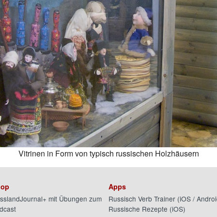
Vitrinen in Form von typisch russischen Holzhäusern
op
Apps
sslandJournal+ mit Übungen zum
Russisch Verb Trainer (
iOS
/
Androi
dcast
Russische Rezepte (
iOS
)