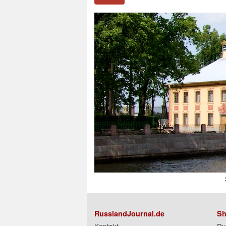
RusslandJournal.de
Sh