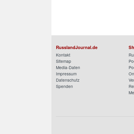
RusslandJournal.de
Sh
Kontakt
Ru
Sitemap
Po
Media-Daten
Po
Impressum
On
Datenschutz
Ve
Spenden
Re
Me