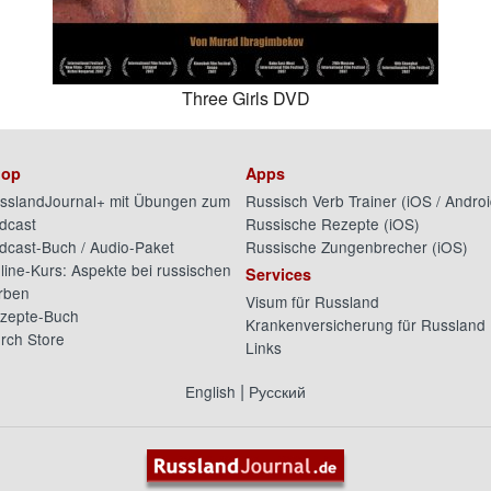
Three Girls DVD
op
Apps
sslandJournal+ mit Übungen zum
Russisch Verb Trainer (
iOS
/
Androi
dcast
Russische Rezepte (
iOS
)
dcast-Buch / Audio-Paket
Russische Zungenbrecher (
iOS
)
line-Kurs: Aspekte bei russischen
Services
rben
Visum für Russland
zepte-Buch
Krankenversicherung für Russland
rch Store
Links
|
English
Русский