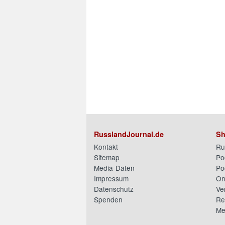
RusslandJournal.de
Sh
Kontakt
Ru
Sitemap
Po
Media-Daten
Po
Impressum
On
Datenschutz
Ve
Spenden
Re
Me