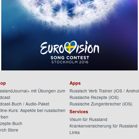
op
Apps
sslandJournal+ mit Übungen zum
Russisch Verb Trainer (
iOS
/
Androi
dcast
Russische Rezepte (
iOS
)
dcast-Buch / Audio-Paket
Russische Zungenbrecher (
iOS
)
line-Kurs: Aspekte bei russischen
Services
rben
Visum für Russland
zepte-Buch
Krankenversicherung für Russland
rch Store
Links