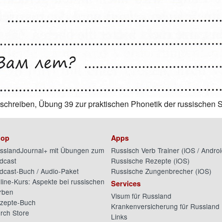
 schreiben, Übung 39 zur praktischen Phonetik der russischen 
op
Apps
sslandJournal+ mit Übungen zum
Russisch Verb Trainer (
iOS
/
Androi
dcast
Russische Rezepte (
iOS
)
dcast-Buch / Audio-Paket
Russische Zungenbrecher (
iOS
)
line-Kurs: Aspekte bei russischen
Services
rben
Visum für Russland
zepte-Buch
Krankenversicherung für Russland
rch Store
Links