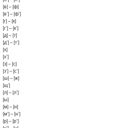
[в] – [ф]
[в’] – [ф’]
[г] – [к]
[г’] – [к’]
[д] – [т]
[д’] – [т’]
[х]
[х’]
[з] – [с]
[з’] – [с’]
[ш] – [ж]
[щ’]
[л] – [л’]
[ы]
[м] – [н]
[м’] – [н’]
[р] – [р’]
[ч’] – [ц]