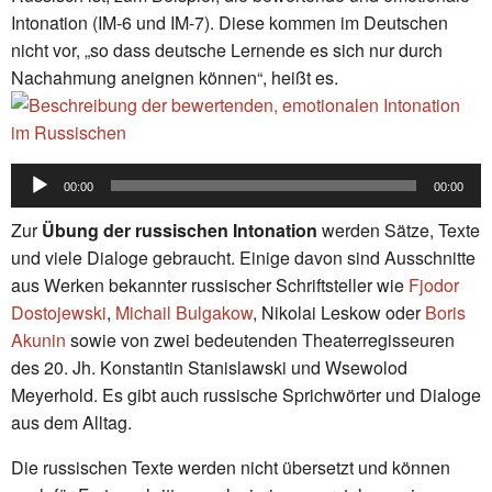
Intonation (IM-6 und IM-7). Diese kommen im Deutschen
nicht vor, „so dass deutsche Lernende es sich nur durch
Nachahmung aneignen können“, heißt es.
Audio-
00:00
00:00
Player
Zur
Übung der russischen Intonation
werden Sätze, Texte
und viele Dialoge gebraucht. Einige davon sind Ausschnitte
aus Werken bekannter russischer Schriftsteller wie
Fjodor
Dostojewski
,
Michail Bulgakow
, Nikolai Leskow oder
Boris
Akunin
sowie von zwei bedeutenden Theaterregisseuren
des 20. Jh. Konstantin Stanislawski und Wsewolod
Meyerhold. Es gibt auch russische Sprichwörter und Dialoge
aus dem Alltag.
Die russischen Texte werden nicht übersetzt und können