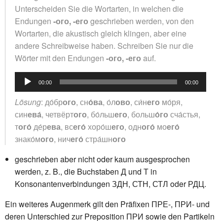
Unterscheiden Sie die Wortarten, in welchen die
Endungen
-ого, -его
geschrieben werden, von den
Wortarten, die akustisch gleich klingen, aber eine
andere Schreibweise haben. Schreiben Sie nur die
Wörter mit den Endungen
-ого, -его
auf.
Audio-
00:00
00:00
Player
Lösung
: до́бр
ого
, сн
о́ва
, о́л
ово
, си́н
его
мо́ря,
син
ева́
, четвёрт
ого
, бо́льш
его
, больш
о́го
сча́стья,
т
ого́
де́р
ева
, вс
его́
хоро́ш
его
, одн
ого́
мо
его́
знако́м
ого
, нич
его́
стра́шн
ого
geschrieben aber nicht oder kaum ausgesprochen
werden, z. B., die Buchstaben Д und Т in
Konsonantenverbindungen ЗДН, СТН, СТЛ oder РДЦ.
Ein weiteres Augenmerk gilt den Präfixen ПРЕ-, ПРИ- und
deren Unterschied zur Preposition ПРИ sowie den Partikeln