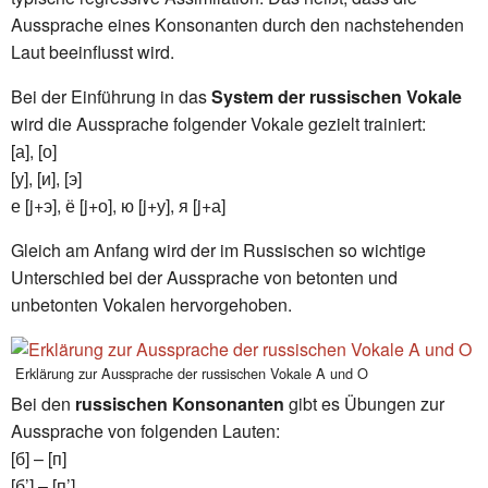
Aussprache eines Konsonanten durch den nachstehenden
Laut beeinflusst wird.
Bei der Einführung in das
System der russischen Vokale
wird die Aussprache folgender Vokale gezielt trainiert:
[а], [о]
[у], [и], [э]
е [j+э], ё [j+о], ю [j+у], я [j+а]
Gleich am Anfang wird der im Russischen so wichtige
Unterschied bei der Aussprache von betonten und
unbetonten Vokalen hervorgehoben.
Erklärung zur Aussprache der russischen Vokale A und O
Bei den
russischen Konsonanten
gibt es Übungen zur
Aussprache von folgenden Lauten:
[б] – [п]
[б’] – [п’]