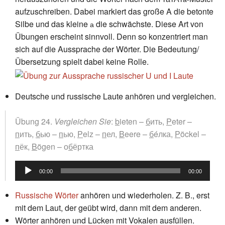
aufzuschreiben. Dabei markiert das große A die betonte
Silbe und das kleine
die schwächste. Diese Art von
а
Übungen erscheint sinnvoll. Denn so konzentriert man
sich auf die Aussprache der Wörter. Die Bedeutung/
Übersetzung spielt dabei keine Rolle.
Deutsche und russische Laute anhören und vergleichen.
Übung 24.
Vergleichen Sie
:
b
ieten –
б
ить,
P
eter –
п
ить,
б
ью –
п
ью,
P
elz –
п
ел,
B
eere –
б
éлка,
P
öckel –
п
ёк,
B
ögen – о
б
ёртка
Audio-
00:00
00:00
Player
Russische Wörter
anhören und wiederholen. Z. B., erst
mit dem Laut, der geübt wird, dann mit dem anderen.
Wörter anhören und Lücken mit Vokalen ausfüllen.