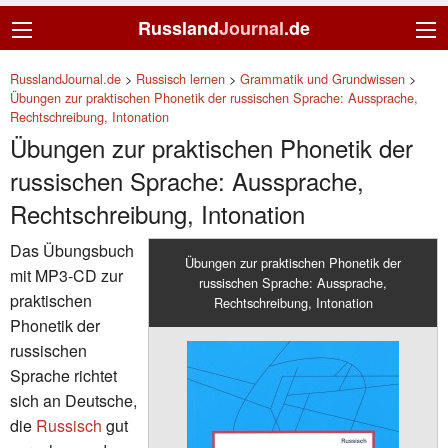
Russland
Journal
.de
RusslandJournal.de
>
Russisch lernen
>
Grammatik und Grundwissen
>
Übungen zur praktischen Phonetik der russischen Sprache: Aussprache,
Rechtschreibung, Intonation
Übungen zur praktischen Phonetik der
russischen Sprache: Aussprache,
Rechtschreibung, Intonation
Das Übungsbuch
Übungen zur praktischen Phonetik der
mit MP3-CD zur
russischen Sprache: Aussprache,
praktischen
Rechtschreibung, Intonation
Phonetik der
russischen
Sprache richtet
sich an Deutsche,
die
Russisch
gut