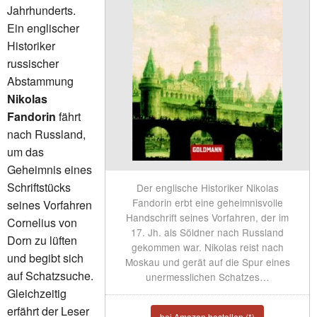
Jahrhunderts.
Ein englischer
Historiker
russischer
Abstammung
Nikolas
Fandorin
fährt
nach Russland,
um das
Geheimnis eines
Schriftstücks
Der englische Historiker Nikolas
Fandorin erbt eine geheimnisvolle
seines Vorfahren
Handschrift seines Vorfahren, der im
Cornelius von
17. Jh. als Söldner nach Russland
Dorn zu lüften
gekommen war. Nikolas reist nach
und begibt sich
Moskau und gerät auf die Spur eines
auf Schatzsuche.
unermesslichen Schatzes…
Gleichzeitig
erfährt der Leser
bei Amazon bestellen (*)