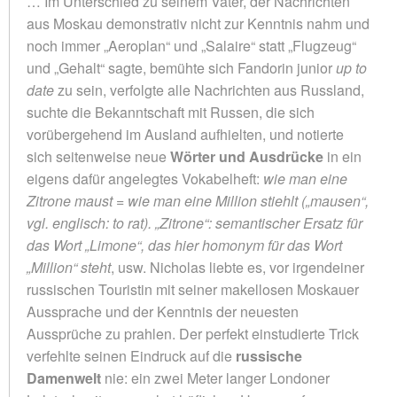
… Im Unterschied zu seinem Vater, der Nachrichten
aus Moskau demonstrativ nicht zur Kenntnis nahm und
noch immer „Aeroplan“ und „Salaire“ statt „Flugzeug“
und „Gehalt“ sagte, bemühte sich Fandorin junior
up to
date
zu sein, verfolgte alle Nachrichten aus Russland,
suchte die Bekanntschaft mit Russen, die sich
vorübergehend im Ausland aufhielten, und notierte
sich seitenweise neue
Wörter und Ausdrücke
in ein
eigens dafür angelegtes Vokabelheft:
wie man eine
Zitrone maust = wie man eine Million stiehlt („mausen“,
vgl. englisch: to rat). „Zitrone“: semantischer Ersatz für
das Wort „Limone“, das hier homonym für das Wort
„Million“ steht
, usw. Nicholas liebte es, vor irgendeiner
russischen Touristin mit seiner makellosen Moskauer
Aussprache und der Kenntnis der neuesten
Aussprüche zu prahlen. Der perfekt einstudierte Trick
verfehlte seinen Eindruck auf die
russische
Damenwelt
nie: ein zwei Meter langer Londoner