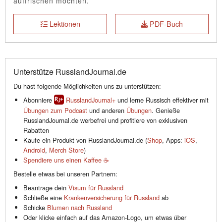
auffrischen möchten.
Lektionen
PDF-Buch
Unterstütze RusslandJournal.de
Du hast folgende Möglichkeiten uns zu unterstützen:
Abonniere
RusslandJournal+
und lerne Russisch effektiver mit
Übungen zum Podcast
und anderen
Übungen
. Genieße
RusslandJournal.de werbefrei und profitiere von exklusiven
Rabatten
Kaufe ein Produkt von RusslandJournal.de (
Shop
, Apps:
iOS
,
Android
,
Merch Store
)
Spendiere uns einen Kaffee ☕️
Bestelle etwas bei unseren Partnern:
Beantrage dein
Visum für Russland
Schließe eine
Krankenversicherung für Russland
ab
Schicke
Blumen nach Russland
Oder klicke einfach auf das Amazon-Logo, um etwas über