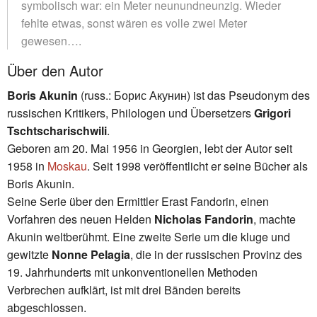
symbolisch war: ein Meter neunundneunzig. Wieder
fehlte etwas, sonst wären es volle zwei Meter
gewesen….
Über den Autor
Boris Akunin
(russ.: Борис Акунин) ist das Pseudonym des
russischen Kritikers, Philologen und Übersetzers
Grigori
Tschtscharischwili
.
Geboren am 20. Mai 1956 in Georgien, lebt der Autor seit
1958 in
Moskau
. Seit 1998 veröffentlicht er seine Bücher als
Boris Akunin.
Seine Serie über den Ermittler Erast Fandorin, einen
Vorfahren des neuen Helden
Nicholas Fandorin
, machte
Akunin weltberühmt. Eine zweite Serie um die kluge und
gewitzte
Nonne Pelagia
, die in der russischen Provinz des
19. Jahrhunderts mit unkonventionellen Methoden
Verbrechen aufklärt, ist mit drei Bänden bereits
abgeschlossen.