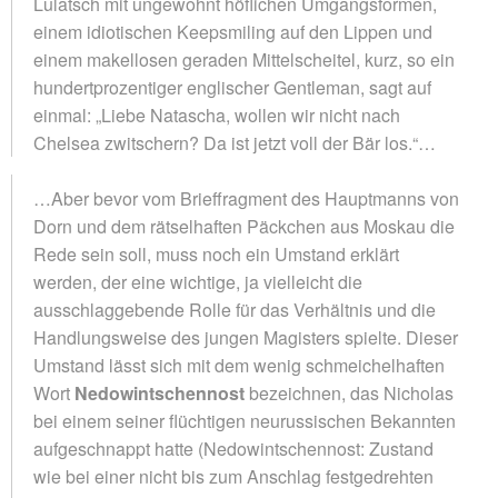
Lulatsch mit ungewohnt höflichen Umgangsformen,
einem idiotischen Keepsmiling auf den Lippen und
einem makellosen geraden Mittelscheitel, kurz, so ein
hundertprozentiger englischer Gentleman, sagt auf
einmal: „Liebe Natascha, wollen wir nicht nach
Chelsea zwitschern? Da ist jetzt voll der Bär los.“…
…Aber bevor vom Brieffragment des Hauptmanns von
Dorn und dem rätselhaften Päckchen aus Moskau die
Rede sein soll, muss noch ein Umstand erklärt
werden, der eine wichtige, ja vielleicht die
ausschlaggebende Rolle für das Verhältnis und die
Handlungsweise des jungen Magisters spielte. Dieser
Umstand lässt sich mit dem wenig schmeichelhaften
Wort
Nedowintschennost
bezeichnen, das Nicholas
bei einem seiner flüchtigen neurussischen Bekannten
aufgeschnappt hatte (Nedowintschennost: Zustand
wie bei einer nicht bis zum Anschlag festgedrehten