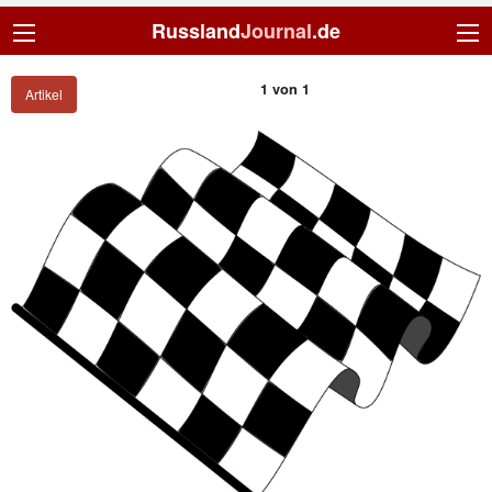
Russland
Journal
.de
1 von 1
Artikel