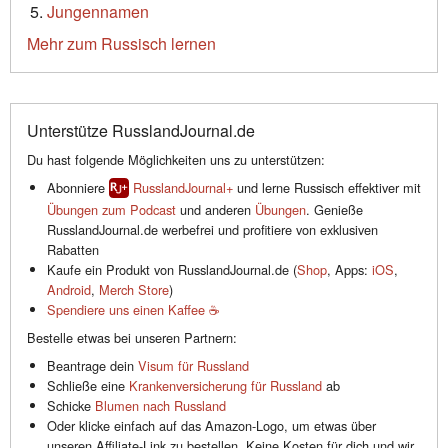
Jungennamen
Mehr zum Russisch lernen
Unterstütze RusslandJournal.de
Du hast folgende Möglichkeiten uns zu unterstützen:
Abonniere
RusslandJournal+
und lerne Russisch effektiver mit
Übungen zum Podcast
und anderen
Übungen
. Genieße
RusslandJournal.de werbefrei und profitiere von exklusiven
Rabatten
Kaufe ein Produkt von RusslandJournal.de (
Shop
, Apps:
iOS
,
Android
,
Merch Store
)
Spendiere uns einen Kaffee ☕️
Bestelle etwas bei unseren Partnern:
Beantrage dein
Visum für Russland
Schließe eine
Krankenversicherung für Russland
ab
Schicke
Blumen nach Russland
Oder klicke einfach auf das Amazon-Logo, um etwas über
unseren Affiliate-Link zu bestellen. Keine Kosten für dich und wir