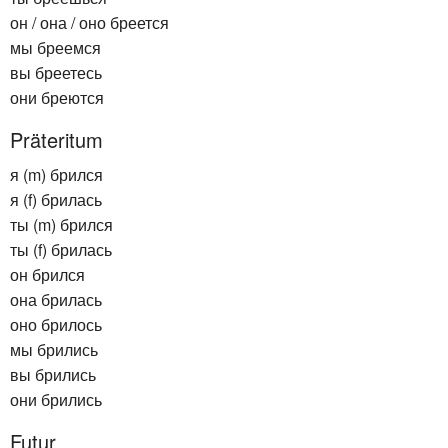
он / она / оно бреется
мы бреемся
вы бреетесь
они бреются
Präteritum
я (m) брился
я (f) брилась
ты (m) брился
ты (f) брилась
он брился
она брилась
оно брилось
мы брились
вы брились
они брились
Futur