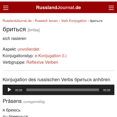
Russland
Journal
.de
RusslandJournal.de
›
Russisch lernen
›
Verb Konjugation
›
бриться
бриться
[brʲítsa]
sich rasieren
Aspekt:
unvollendet
Konjugationstyp:
е-Konjugation (I.)
Verbgruppe:
Reflexive Verben
Konjugation des russischen Verbs бриться anhören
Audio-
00:00
00:00
Player
Präsens
(unregelmäßig)
я бреюсь
ты бреешься