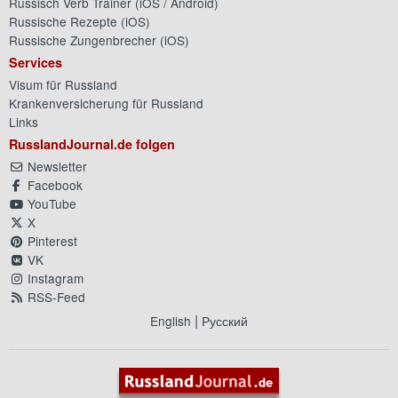
Russisch Verb Trainer (
iOS
/
Android
)
Russische Rezepte (
iOS
)
Russische Zungenbrecher (
iOS
)
Services
Visum für Russland
Krankenversicherung für Russland
Links
RusslandJournal.de folgen
Newsletter
Facebook
YouTube
X
Pinterest
VK
Instagram
RSS-Feed
|
English
Русский