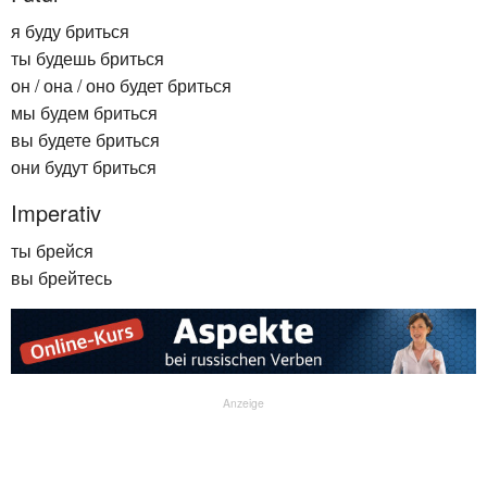
я буду бриться
ты будешь бриться
он / она / оно будет бриться
мы будем бриться
вы будете бриться
они будут бриться
Imperativ
ты брейся
вы брейтесь
Anzeige