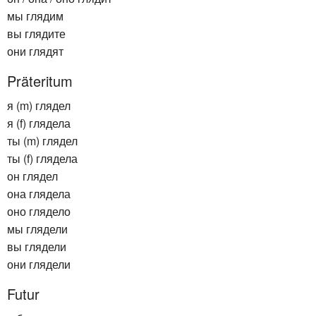
мы глядим
вы глядите
они глядят
Präteritum
я (m) глядел
я (f) глядела
ты (m) глядел
ты (f) глядела
он глядел
она глядела
оно глядело
мы глядели
вы глядели
они глядели
Futur