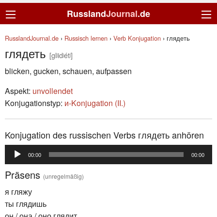
Russland
Journal
.de
RusslandJournal.de
›
Russisch lernen
›
Verb Konjugation
›
глядеть
глядеть
[glʲidʲétʲ]
blicken, gucken, schauen, aufpassen
Aspekt:
unvollendet
Konjugationstyp:
и-Konjugation (II.)
Konjugation des russischen Verbs глядеть anhören
Audio-
00:00
00:00
Player
Präsens
(unregelmäßig)
я гляжу
ты глядишь
он / она / оно глядит