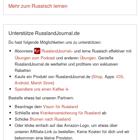
Mehr zum Russisch lernen
Unterstütze RusslandJournal.de
Du hast folgende Möglichkeiten uns zu unterstützen:
Abonniere
RusslandJournal+
und lerne Russisch effektiver mit
Übungen zum Podcast
und anderen
Übungen
. Genieße
RusslandJournal.de werbefrei und profitiere von exklusiven
Rabatten
Kaufe ein Produkt von RusslandJournal.de (
Shop
, Apps:
iOS
,
Android
,
Merch Store
)
Spendiere uns einen Kaffee ☕️
Bestelle etwas bei unseren Partnern:
Beantrage dein
Visum für Russland
Schließe eine
Krankenversicherung für Russland
ab
Schicke
Blumen nach Russland
Oder klicke einfach auf das Amazon-Logo, um etwas über
unseren Affiliate-Link zu bestellen. Keine Kosten für dich und wir
bekommen eine kleine Provision.