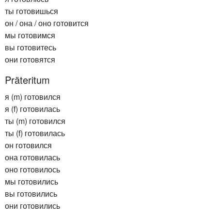
ты готовишься
он / она / оно готовится
мы готовимся
вы готовитесь
они готовятся
Präteritum
я (m) готовился
я (f) готовилась
ты (m) готовился
ты (f) готовилась
он готовился
она готовилась
оно готовилось
мы готовились
вы готовились
они готовились