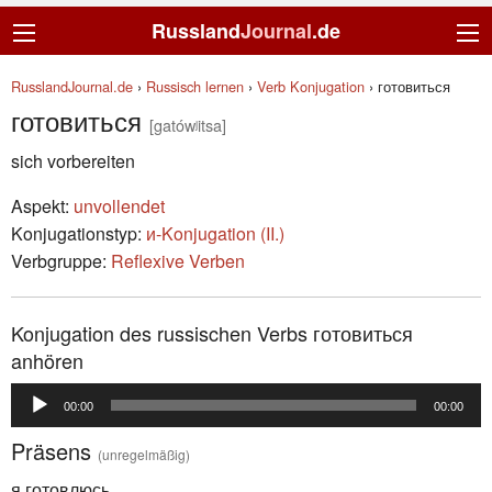
Russland
Journal
.de
RusslandJournal.de
›
Russisch lernen
›
Verb Konjugation
›
готовиться
готовиться
[gatówʲitsa]
sich vorbereiten
Aspekt:
unvollendet
Konjugationstyp:
и-Konjugation (II.)
Verbgruppe:
Reflexive Verben
Konjugation des russischen Verbs готовиться
anhören
Audio-
00:00
00:00
Player
Präsens
(unregelmäßig)
я готовлюсь