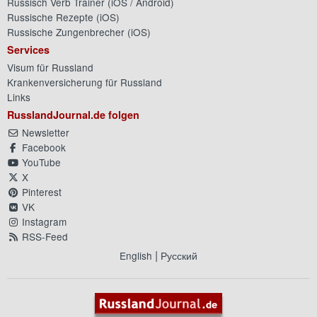
Russisch Verb Trainer (
iOS
/
Android
)
Russische Rezepte (
iOS
)
Russische Zungenbrecher (
iOS
)
Services
Visum für Russland
Krankenversicherung für Russland
Links
RusslandJournal.de folgen
Newsletter
Facebook
YouTube
X
Pinterest
VK
Instagram
RSS-Feed
|
English
Русский