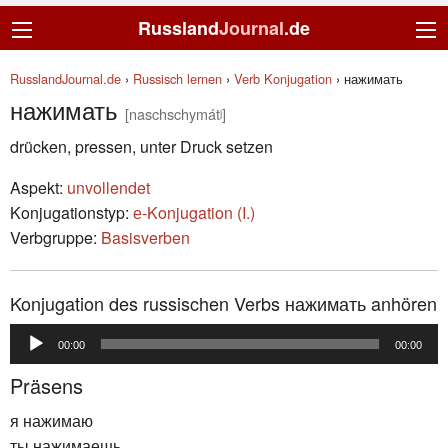
Russland
Journal
.de
RusslandJournal.de
›
Russisch lernen
›
Verb Konjugation
›
нажимать
нажимать
[naschschymátʲ]
drücken, pressen, unter Druck setzen
Aspekt:
unvollendet
Konjugationstyp:
е-Konjugation (I.)
Verbgruppe:
Basisverben
Konjugation des russischen Verbs нажимать anhören
Audio-
00:00
00:00
Player
Präsens
я нажимаю
ты нажимаешь