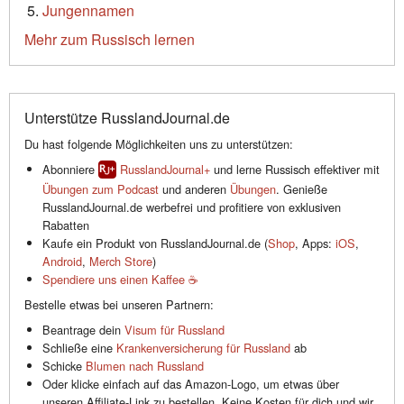
Jungennamen
Mehr zum Russisch lernen
Unterstütze RusslandJournal.de
Du hast folgende Möglichkeiten uns zu unterstützen:
Abonniere
RusslandJournal+
und lerne Russisch effektiver mit
Übungen zum Podcast
und anderen
Übungen
. Genieße
RusslandJournal.de werbefrei und profitiere von exklusiven
Rabatten
Kaufe ein Produkt von RusslandJournal.de (
Shop
, Apps:
iOS
,
Android
,
Merch Store
)
Spendiere uns einen Kaffee ☕️
Bestelle etwas bei unseren Partnern:
Beantrage dein
Visum für Russland
Schließe eine
Krankenversicherung für Russland
ab
Schicke
Blumen nach Russland
Oder klicke einfach auf das Amazon-Logo, um etwas über
unseren Affiliate-Link zu bestellen. Keine Kosten für dich und wir