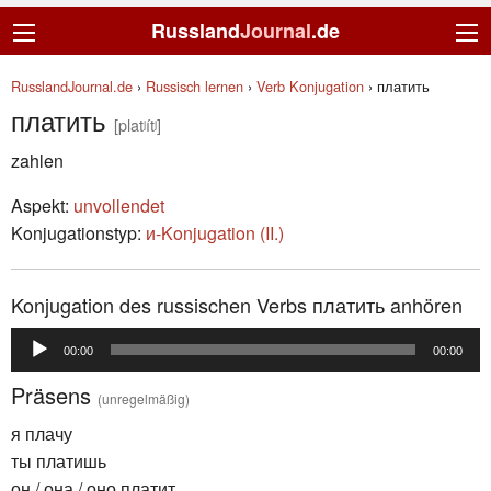
Russland
Journal
.de
RusslandJournal.de
›
Russisch lernen
›
Verb Konjugation
›
платить
платить
[platʲítʲ]
zahlen
Aspekt:
unvollendet
Konjugationstyp:
и-Konjugation (II.)
Konjugation des russischen Verbs платить anhören
Audio-
00:00
00:00
Player
Präsens
(unregelmäßig)
я плачу
ты платишь
он / она / оно платит