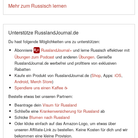
Mehr zum Russisch lernen
Unterstütze RusslandJournal.de
Du hast folgende Möglichkeiten uns zu unterstützen:
Abonniere
RusslandJournal+
und lerne Russisch effektiver mit
Übungen zum Podcast
und anderen
Übungen
. Genieße
RusslandJournal.de werbefrei und profitiere von exklusiven
Rabatten
Kaufe ein Produkt von RusslandJournal.de (
Shop
, Apps:
iOS
,
Android
,
Merch Store
)
Spendiere uns einen Kaffee ☕️
Bestelle etwas bei unseren Partnern:
Beantrage dein
Visum für Russland
Schließe eine
Krankenversicherung für Russland
ab
Schicke
Blumen nach Russland
Oder klicke einfach auf das Amazon-Logo, um etwas über
unseren Affiliate-Link zu bestellen. Keine Kosten für dich und wir
bekommen eine kleine Provision.