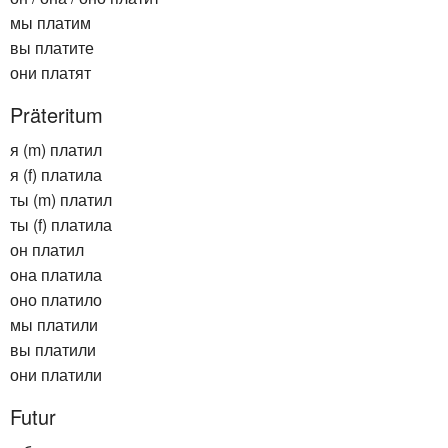
мы платим
вы платите
они платят
Präteritum
я (m) платил
я (f) платила
ты (m) платил
ты (f) платила
он платил
она платила
оно платило
мы платили
вы платили
они платили
Futur