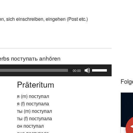
n, sich einschreiben, eingehen (Post etc.)
erbs поступать anhören
Pfeiltasten
00:00
Hoch/Runter
Folg
Präteritum
benutzen,
um
я (m) поступал
die
я (f) поступала
Lautstärke
ты (m) поступал
zu
ты (f) поступала
regeln.
он поступал