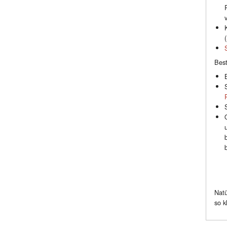
(
Best
Natü
so k