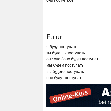
они поступают
Futur
я буду поступать
ты будешь поступать
он / она / оно будет поступать
мы будем поступать
вы будете поступать
они будут поступать