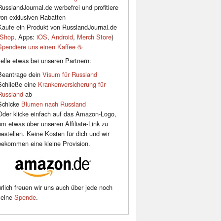
RusslandJournal.de werbefrei und profitiere
von exklusiven Rabatten
Kaufe ein Produkt von RusslandJournal.de
Shop
, Apps:
iOS
,
Android
,
Merch Store
)
Spendiere uns einen Kaffee ☕️
elle etwas bei unseren Partnern:
Beantrage dein
Visum für Russland
Schließe eine
Krankenversicherung für
Russland
ab
Schicke
Blumen nach Russland
Oder klicke einfach auf das Amazon-Logo,
um etwas über unseren Affiliate-Link zu
bestellen. Keine Kosten für dich und wir
bekommen eine kleine Provision.
rlich freuen wir uns auch über jede noch
leine
Spende
.