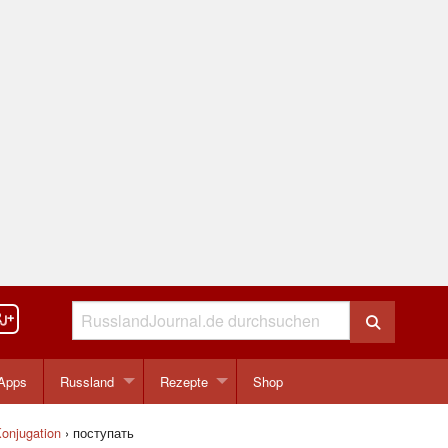
Apps
Russland
Rezepte
Shop
onjugation
›
поступать