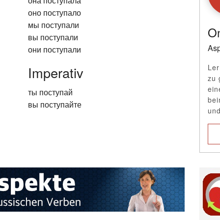
она поступала
оно поступало
мы поступали
On
вы поступали
Asp
они поступали
Ler
Imperativ
zu 
ein
ты поступай
bei
вы поступайте
und