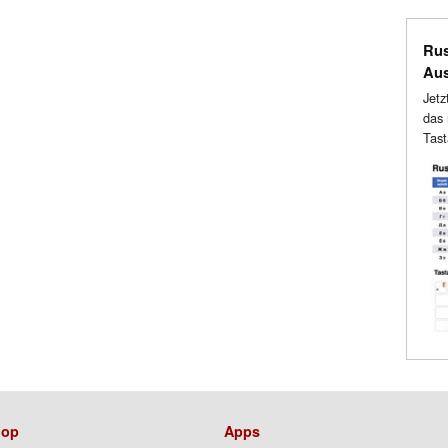
Rus
Au
Jetz
das 
Tast
op
Apps