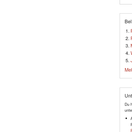
Bel
Meh
Unt
Du h
unte