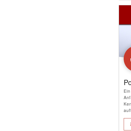
Po
Ein
Anf
Ken
auf