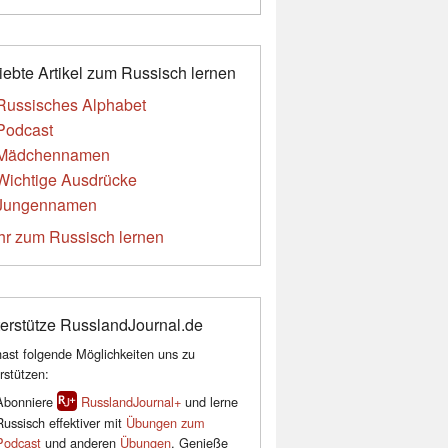
iebte Artikel zum Russisch lernen
Russisches Alphabet
Podcast
Mädchennamen
Wichtige Ausdrücke
Jungennamen
r zum Russisch lernen
erstütze RusslandJournal.de
ast folgende Möglichkeiten uns zu
rstützen:
Abonniere
RusslandJournal+
und lerne
Russisch effektiver mit
Übungen zum
Podcast
und anderen
Übungen
. Genieße