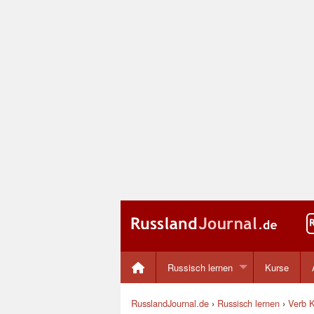
Russisch lernen
Kurse
RusslandJournal.de
›
Russisch lernen
›
Verb K