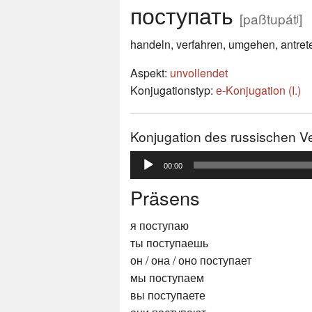
поступать
[paßtupátʲ]
handeln, verfahren, umgehen, antrete
Aspekt:
unvollendet
Konjugationstyp:
е-Konjugation (I.)
Konjugation des russischen V
Audio-
00:00
Player
Präsens
я поступаю
ты поступаешь
он / она / оно поступает
мы поступаем
вы поступаете