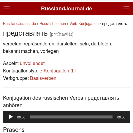
Russland
Journal
.de
RusslandJournal.de
›
Russisch lernen
›
Verb Konjugation
›
представлять
представлять
[prʲitßtawlʲátʲ]
vertreten, re­prä­sen­tie­ren, darstellen, sein, darbieten,
bekannt machen, vorlegen
Aspekt:
unvollendet
Konjugationstyp:
е-Konjugation (I.)
Verbgruppe:
Basisverben
Konjugation des russischen Verbs представлять
anhören
Audio-
00:00
00:00
Player
Präsens