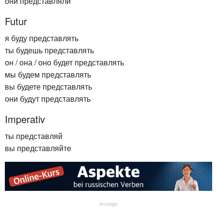
они представляли
Futur
я буду представлять
ты будешь представлять
он / она / оно будет представлять
мы будем представлять
вы будете представлять
они будут представлять
Imperativ
ты представляй
вы представляйте
Anzeige