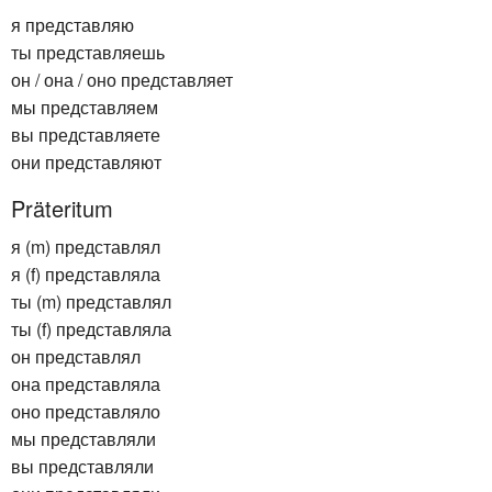
я представляю
ты представляешь
он / она / оно представляет
мы представляем
вы представляете
они представляют
Präteritum
я (m) представлял
я (f) представляла
ты (m) представлял
ты (f) представляла
он представлял
она представляла
оно представляло
мы представляли
вы представляли