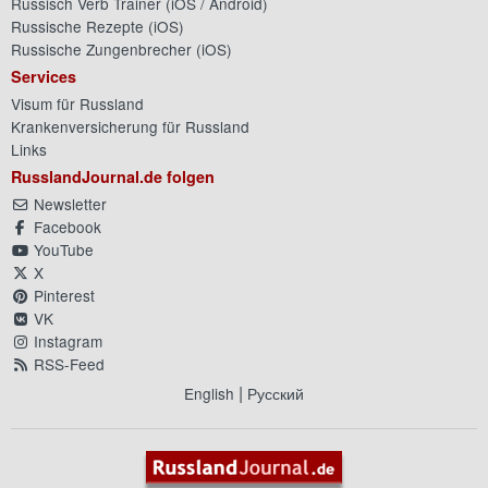
Russisch Verb Trainer (
iOS
/
Android
)
Russische Rezepte (
iOS
)
Russische Zungenbrecher (
iOS
)
Services
Visum für Russland
Krankenversicherung für Russland
Links
RusslandJournal.de folgen
Newsletter
Facebook
YouTube
X
Pinterest
VK
Instagram
RSS-Feed
|
English
Русский