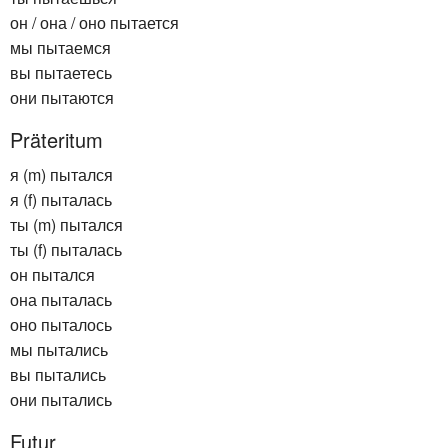
он / она / оно пытается
мы пытаемся
вы пытаетесь
они пытаются
Präteritum
я (m) пытался
я (f) пыталась
ты (m) пытался
ты (f) пыталась
он пытался
она пыталась
оно пыталось
мы пытались
вы пытались
они пытались
Futur