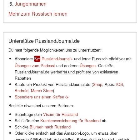
Jungennamen
Mehr zum Russisch lernen
Unterstütze RusslandJournal.de
Du hast folgende Möglichkeiten uns zu unterstützen:
Abonniere
RusslandJournal+
und lerne Russisch effektiver mit
Übungen zum Podcast
und anderen
Übungen
. Genieße
RusslandJournal.de werbefrei und profitiere von exklusiven
Rabatten
Kaufe ein Produkt von RusslandJournal.de (
Shop
, Apps:
iOS
,
Android
,
Merch Store
)
Spendiere uns einen Kaffee ☕️
Bestelle etwas bei unseren Partnern:
Beantrage dein
Visum für Russland
Schließe eine
Krankenversicherung für Russland
ab
Schicke
Blumen nach Russland
Oder klicke einfach auf das Amazon-Logo, um etwas über
unseren Affiliate-Link zu bestellen. Keine Kosten für dich und wir