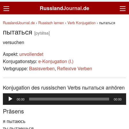
Russland
Journal
.de
RusslandJournal.de
›
Russisch lernen
›
Verb Konjugation
›
пытаться
пытаться
[pytátsa]
versuchen
Aspekt:
unvollendet
Konjugationstyp:
е-Konjugation (I.)
Verbgruppe:
Basisverben
,
Reflexive Verben
Konjugation des russischen Verbs пытаться anhören
Audio-
00:00
00:00
Player
Präsens
я пытаюсь
ты пытаешься