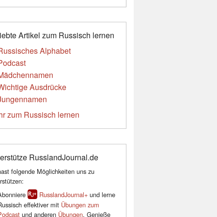
iebte Artikel zum Russisch lernen
Russisches Alphabet
Podcast
Mädchennamen
Wichtige Ausdrücke
Jungennamen
r zum Russisch lernen
erstütze RusslandJournal.de
ast folgende Möglichkeiten uns zu
rstützen:
Abonniere
RusslandJournal+
und lerne
Russisch effektiver mit
Übungen zum
Podcast
und anderen
Übungen
. Genieße