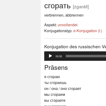
сгорать
[zgarátʲ]
verbrennen, abbrennen
Aspekt:
unvollendet
Konjugationstyp:
е-Konjugation (I.)
Konjugation des russischen V
Audio-
00:00
Player
Präsens
я сгораю
ты сгораешь
он / она / оно сгорает
мы сгораем
вы сгораете