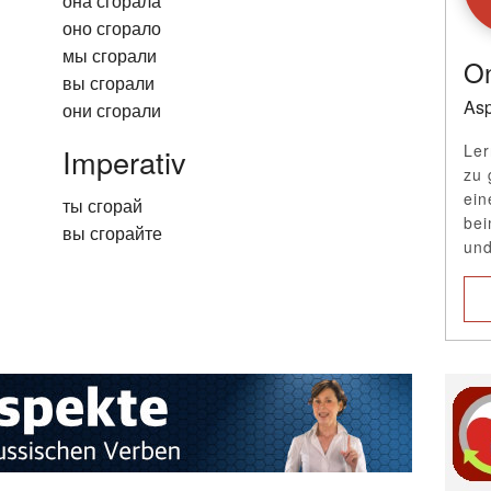
она сгорала
оно сгорало
мы сгорали
On
вы сгорали
Asp
они сгорали
Ler
Imperativ
zu 
ein
ты сгорай
bei
вы сгорайте
und