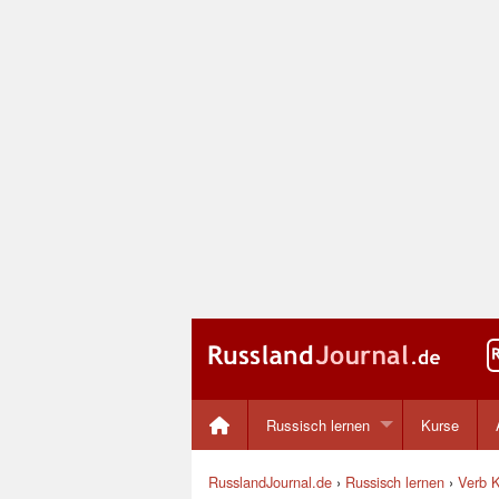
Russisch lernen
Kurse
RusslandJournal.de
›
Russisch lernen
›
Verb K