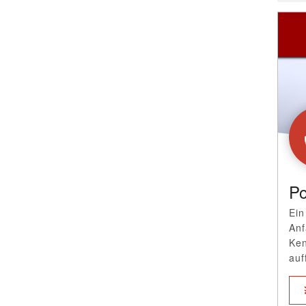
Po
Ein
Anf
Ken
auf