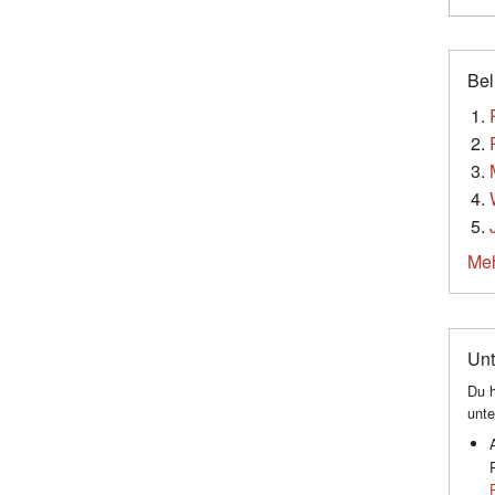
Bel
Meh
Unt
Du h
unte