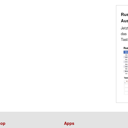
Rus
Au
Jetz
das 
Tast
op
Apps