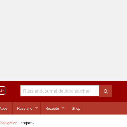
Apps
Russland
Rezepte
Shop
onjugation
›
сгорать