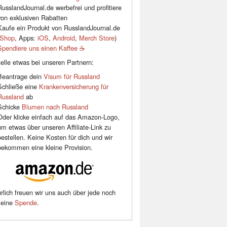
RusslandJournal.de werbefrei und profitiere
von exklusiven Rabatten
Kaufe ein Produkt von RusslandJournal.de
Shop
, Apps:
iOS
,
Android
,
Merch Store
)
Spendiere uns einen Kaffee ☕️
elle etwas bei unseren Partnern:
Beantrage dein
Visum für Russland
Schließe eine
Krankenversicherung für
Russland
ab
Schicke
Blumen nach Russland
Oder klicke einfach auf das Amazon-Logo,
um etwas über unseren Affiliate-Link zu
bestellen. Keine Kosten für dich und wir
bekommen eine kleine Provision.
rlich freuen wir uns auch über jede noch
leine
Spende
.