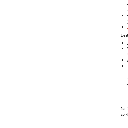
(
Best
Natü
so k