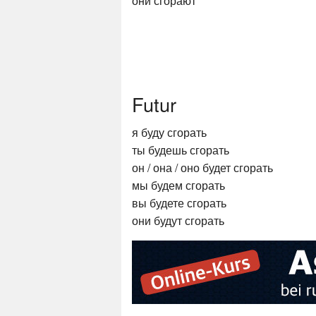
они сгорают
Futur
я буду сгорать
ты будешь сгорать
он / она / оно будет сгорать
мы будем сгорать
вы будете сгорать
они будут сгорать