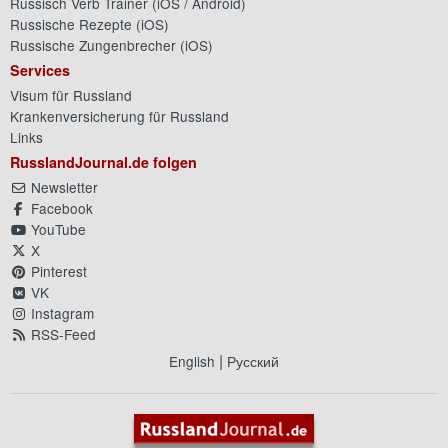
Russisch Verb Trainer (
iOS
/
Android
)
Russische Rezepte (
iOS
)
Russische Zungenbrecher (
iOS
)
Services
Visum für Russland
Krankenversicherung für Russland
Links
RusslandJournal.de folgen
Newsletter
Facebook
YouTube
X
Pinterest
VK
Instagram
RSS-Feed
|
English
Русский