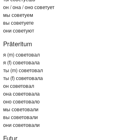
он / она / оно советует
мы советуем
вы советуете
они советуют
Präteritum
я (m) советовал
я (f) советовала
ты (m) советовал
ты (f) советовала
он советовал
она советовала
оно советовало
мы советовали
вы советовали
они советовали
Futur