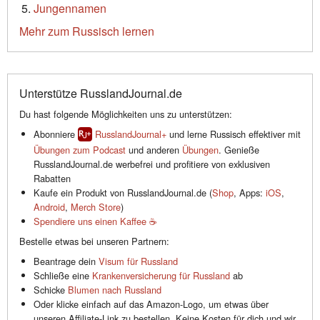
Jungennamen
Mehr zum Russisch lernen
Unterstütze RusslandJournal.de
Du hast folgende Möglichkeiten uns zu unterstützen:
Abonniere
RusslandJournal+
und lerne Russisch effektiver mit
Übungen zum Podcast
und anderen
Übungen
. Genieße
RusslandJournal.de werbefrei und profitiere von exklusiven
Rabatten
Kaufe ein Produkt von RusslandJournal.de (
Shop
, Apps:
iOS
,
Android
,
Merch Store
)
Spendiere uns einen Kaffee ☕️
Bestelle etwas bei unseren Partnern:
Beantrage dein
Visum für Russland
Schließe eine
Krankenversicherung für Russland
ab
Schicke
Blumen nach Russland
Oder klicke einfach auf das Amazon-Logo, um etwas über
unseren Affiliate-Link zu bestellen. Keine Kosten für dich und wir