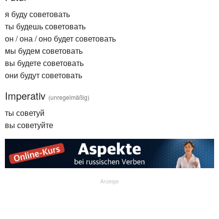
я буду советовать
ты будешь советовать
он / она / оно будет советовать
мы будем советовать
вы будете советовать
они будут советовать
Imperativ
(unregelmäßig)
ты советуй
вы советуйте
Anzeige