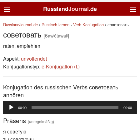
Russland
Journal
.de
RusslandJournal.de
›
Russisch lernen
›
Verb Konjugation
›
советовать
советовать
[ßawʲétawatʲ]
raten, empfehlen
Aspekt:
unvollendet
Konjugationstyp:
е-Konjugation (I.)
Konjugation des russischen Verbs советовать
anhören
Audio-
00:00
00:00
Player
Präsens
(unregelmäßig)
я советую
ты советуешь