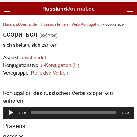
Russland
Journal
.de
RusslandJournal.de
›
Russisch lernen
›
Verb Konjugation
›
ссориться
ссориться
[ssórʲitsa]
sich streiten, sich zanken
Aspekt:
unvollendet
Konjugationstyp:
и-Konjugation (II.)
Verbgruppe:
Reflexive Verben
Konjugation des russischen Verbs ссориться
anhören
Audio-
00:00
00:00
Player
Präsens
я ссорюсь