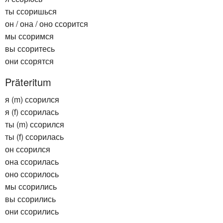
ты ссоришься
он / она / оно ссорится
мы ссоримся
вы ссоритесь
они ссорятся
Präteritum
я (m) ссорился
я (f) ссорилась
ты (m) ссорился
ты (f) ссорилась
он ссорился
она ссорилась
оно ссорилось
мы ссорились
вы ссорились
они ссорились