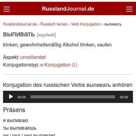
Russland
Journal
.de
RusslandJournal.de
›
Russisch lernen
›
Verb Konjugation
›
выпивать
выпивать
[wypʲiwátʲ]
trinken, gewohnheitsmäßig Alkohol trinken, saufen
Aspekt:
unvollendet
Konjugationstyp:
е-Konjugation (I.)
Konjugation des russischen Verbs выпивать anhören
Audio-
00:00
00:00
Player
Präsens
я выпиваю
ты выпиваешь
он / она / оно выпивает