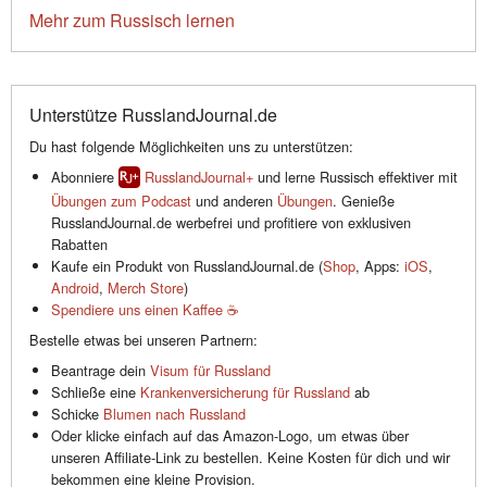
Mehr zum Russisch lernen
Unterstütze RusslandJournal.de
Du hast folgende Möglichkeiten uns zu unterstützen:
Abonniere
RusslandJournal+
und lerne Russisch effektiver mit
Übungen zum Podcast
und anderen
Übungen
. Genieße
RusslandJournal.de werbefrei und profitiere von exklusiven
Rabatten
Kaufe ein Produkt von RusslandJournal.de (
Shop
, Apps:
iOS
,
Android
,
Merch Store
)
Spendiere uns einen Kaffee ☕️
Bestelle etwas bei unseren Partnern:
Beantrage dein
Visum für Russland
Schließe eine
Krankenversicherung für Russland
ab
Schicke
Blumen nach Russland
Oder klicke einfach auf das Amazon-Logo, um etwas über
unseren Affiliate-Link zu bestellen. Keine Kosten für dich und wir
bekommen eine kleine Provision.