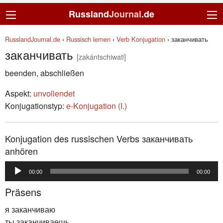
Russland
Journal
.de
RusslandJournal.de
›
Russisch lernen
›
Verb Konjugation
›
заканчивать
заканчивать
[zakántschiwatʲ]
beenden, abschließen
Aspekt:
unvollendet
Konjugationstyp:
е-Konjugation (I.)
Konjugation des russischen Verbs заканчивать
anhören
Audio-
00:00
00:00
Player
Präsens
я заканчиваю
ты заканчиваешь