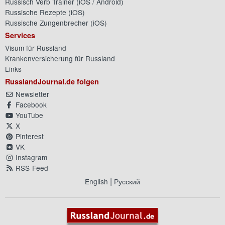
Russisch Verb Trainer (
iOS
/
Android
)
Russische Rezepte (
iOS
)
Russische Zungenbrecher (
iOS
)
Services
Visum für Russland
Krankenversicherung für Russland
Links
RusslandJournal.de folgen
Newsletter
Facebook
YouTube
X
Pinterest
VK
Instagram
RSS-Feed
|
English
Русский