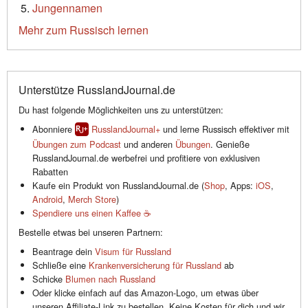
Jungennamen
Mehr zum Russisch lernen
Unterstütze RusslandJournal.de
Du hast folgende Möglichkeiten uns zu unterstützen:
Abonniere
RusslandJournal+
und lerne Russisch effektiver mit
Übungen zum Podcast
und anderen
Übungen
. Genieße
RusslandJournal.de werbefrei und profitiere von exklusiven
Rabatten
Kaufe ein Produkt von RusslandJournal.de (
Shop
, Apps:
iOS
,
Android
,
Merch Store
)
Spendiere uns einen Kaffee ☕️
Bestelle etwas bei unseren Partnern:
Beantrage dein
Visum für Russland
Schließe eine
Krankenversicherung für Russland
ab
Schicke
Blumen nach Russland
Oder klicke einfach auf das Amazon-Logo, um etwas über
unseren Affiliate-Link zu bestellen. Keine Kosten für dich und wir