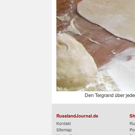
Den Teigrand über jede
RusslandJournal.de
Sh
Kontakt
Ru
Sitemap
Po