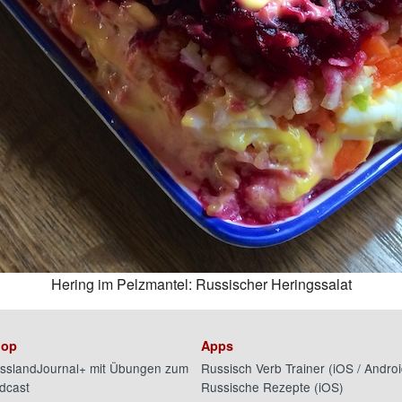
Hering im Pelzmantel: Russischer Heringssalat
op
Apps
sslandJournal+ mit Übungen zum
Russisch Verb Trainer (
iOS
/
Androi
dcast
Russische Rezepte (
iOS
)