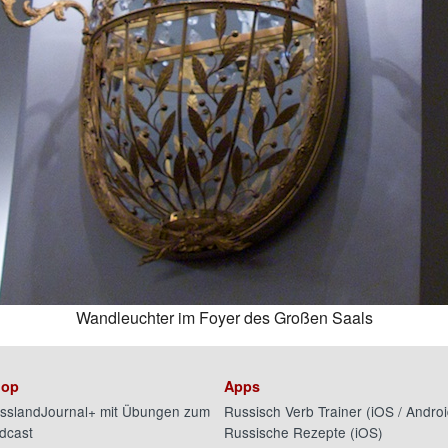
Wandleuchter im Foyer des Großen Saals
op
Apps
sslandJournal+ mit Übungen zum
Russisch Verb Trainer (
iOS
/
Androi
dcast
Russische Rezepte (
iOS
)