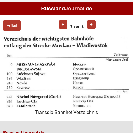
Russland
Journal
.de
Artikel
7 von 8
Transsib Bahnhof Verzeichnis
RusslandJournal.de