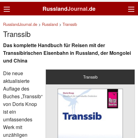
Russland
Journal
.de
RusslandJournal.de
>
Russland
>
Transsib
Transsib
Das komplette Handbuch für Reisen mit der
Transsibirischen Eisenbahn in Russland, der Mongolei
und China
Die neue
Transsib
aktualisierte
Auflage des
Buches „Transsib“
von Doris Knop
ist ein
umfassendes
Werk mit
unzähligen