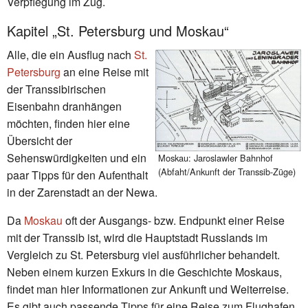
Verpflegung im Zug.
Kapitel „St. Petersburg und Moskau“
Alle, die ein Ausflug nach
St.
Petersburg
an eine Reise mit
der Transsibirischen
Eisenbahn dranhängen
möchten, finden hier eine
Übersicht der
Sehenswürdigkeiten und ein
Moskau: Jaroslawler Bahnhof
(Abfaht/Ankunft der Transsib-Züge)
paar Tipps für den Aufenthalt
in der Zarenstadt an der Newa.
Da
Moskau
oft der Ausgangs- bzw. Endpunkt einer Reise
mit der Transsib ist, wird die Hauptstadt Russlands im
Vergleich zu St. Petersburg viel ausführlicher behandelt.
Neben einem kurzen Exkurs in die Geschichte Moskaus,
findet man hier Informationen zur Ankunft und Weiterreise.
Es gibt auch passende Tipps für eine Reise zum Flughafen