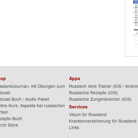
op
Apps
sslandJournal+ mit Übungen zum
Russisch Verb Trainer (
iOS
/
Androi
dcast
Russische Rezepte (
iOS
)
dcast-Buch / Audio-Paket
Russische Zungenbrecher (
iOS
)
line-Kurs: Aspekte bei russischen
Services
rben
Visum für Russland
zepte-Buch
Krankenversicherung für Russland
rch Store
Links