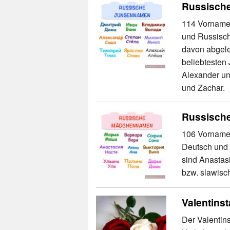
Russisch
114 Vornamen
und Russisch
davon abgele
beliebtesten
Alexander u
und Zachar.
Russisch
106 Vorname
Deutsch und 
sind Anastas
bzw. slawisc
Valentins
Der Valentins