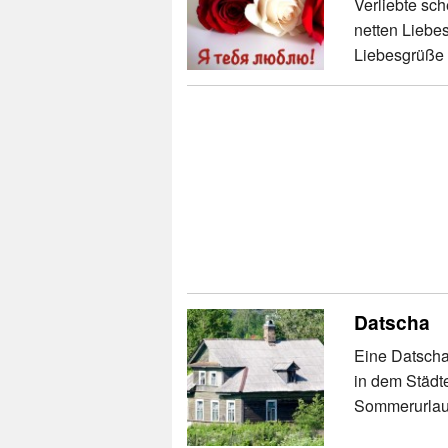
Verliebte sc
netten Liebe
Liebesgrüße a
Datscha
Eine Datscha 
in dem Städt
Sommerurlau