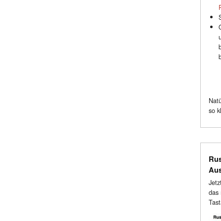
Natü
so k
Rus
Au
Jetz
das 
Tast