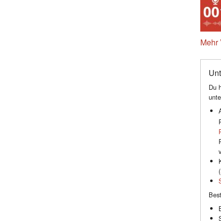
Mehr 
Unt
Du h
unte
(
Best