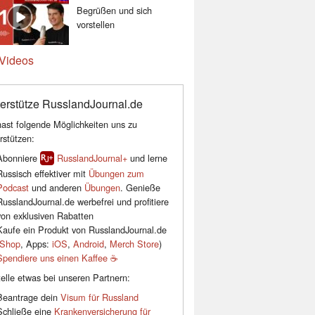
Begrüßen und sich
vorstellen
Videos
erstütze RusslandJournal.de
ast folgende Möglichkeiten uns zu
rstützen:
Abonniere
RusslandJournal+
und lerne
Russisch effektiver mit
Übungen zum
Podcast
und anderen
Übungen
. Genieße
RusslandJournal.de werbefrei und profitiere
von exklusiven Rabatten
Kaufe ein Produkt von RusslandJournal.de
Shop
, Apps:
iOS
,
Android
,
Merch Store
)
Spendiere uns einen Kaffee ☕️
elle etwas bei unseren Partnern:
Beantrage dein
Visum für Russland
Schließe eine
Krankenversicherung für