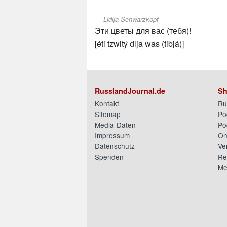
Lidija Schwarzkopf
Эти цветы для вас (тебя)!
[éti tzwitý dlja was (tibjá)]
RusslandJournal.de
Sh
Kontakt
Ru
Sitemap
Po
Media-Daten
Po
Impressum
On
Datenschutz
Ve
Spenden
Re
Me