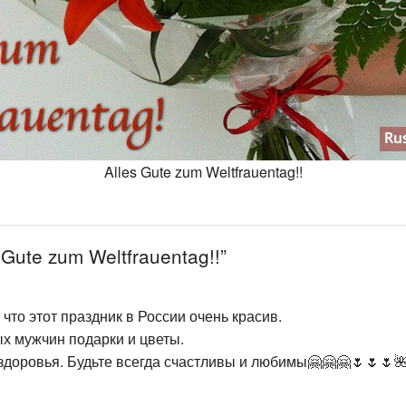
Alles Gute zum Weltfrauentag!!
Gute zum Weltfrauentag!!”
что этот праздник в России очень красив.
х мужчин подарки и цветы.
здоровья. Будьте всегда счастливы и любимы🤗🤗🤗🌷🌷🌷