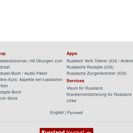
op
Apps
sslandJournal+ mit Übungen zum
Russisch Verb Trainer (
iOS
/
Androi
dcast
Russische Rezepte (
iOS
)
dcast-Buch / Audio-Paket
Russische Zungenbrecher (
iOS
)
line-Kurs: Aspekte bei russischen
Services
rben
Visum für Russland
zepte-Buch
Krankenversicherung für Russland
rch Store
Links
|
English
Русский