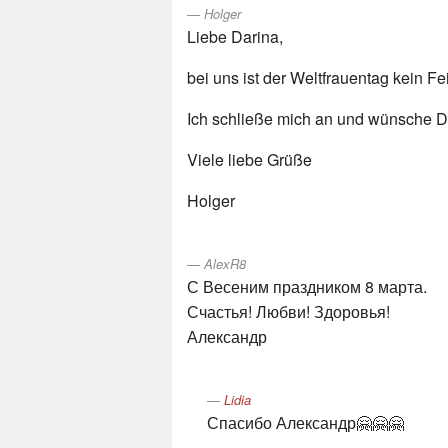
Holger
Liebe Darina,
bei uns ist der Weltfrauentag kein Fe
Ich schließe mich an und wünsche Di
Viele liebe Grüße
Holger
AlexR8
С Весеним праздником 8 марта.
Счастья! Любви! Здоровья!
Александр
Lidia
Спасибо Александр🤗🤗🤗