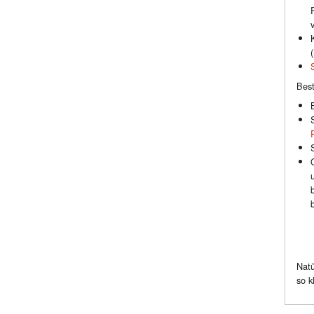
(
Best
Natü
so k