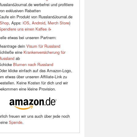
RusslandJournal.de werbefrei und profitiere
von exklusiven Rabatten
Kaufe ein Produkt von RusslandJournal.de
Shop
, Apps:
iOS
,
Android
,
Merch Store
)
Spendiere uns einen Kaffee ☕️
elle etwas bei unseren Partnern:
Beantrage dein
Visum für Russland
Schließe eine
Krankenversicherung für
Russland
ab
Schicke
Blumen nach Russland
Oder klicke einfach auf das Amazon-Logo,
um etwas über unseren Affiliate-Link zu
bestellen. Keine Kosten für dich und wir
bekommen eine kleine Provision.
rlich freuen wir uns auch über jede noch
leine
Spende
.