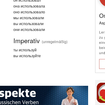
он использовал
она использовала
оно использовало
On
мы использовали
Asp
вы использовали
они использовали
Ler
zu 
Imperativ
(unregelmäßig)
ein
bei
ты используй
und
вы используйте