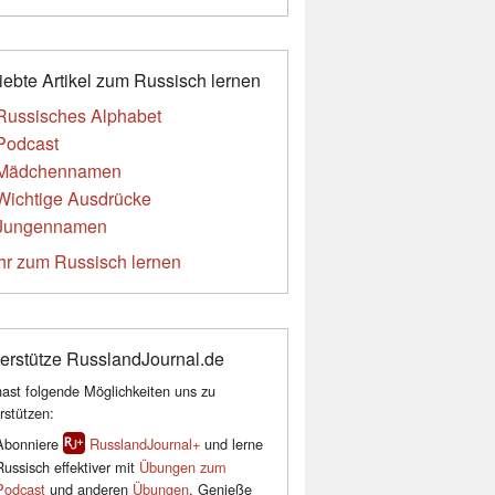
iebte Artikel zum Russisch lernen
Russisches Alphabet
Podcast
Mädchennamen
Wichtige Ausdrücke
Jungennamen
r zum Russisch lernen
erstütze RusslandJournal.de
ast folgende Möglichkeiten uns zu
rstützen:
Abonniere
RusslandJournal+
und lerne
Russisch effektiver mit
Übungen zum
Podcast
und anderen
Übungen
. Genieße