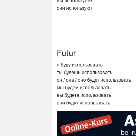
вы используете
они используют
Futur
я буду использовать
ты будешь использовать
он / она / оно будет использовать
мы будем использовать
вы будете использовать
они будут использовать