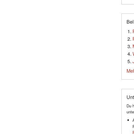
Bel
Meh
Unt
Du h
unte