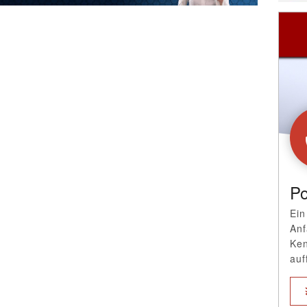
Po
Ein
Anf
Ken
auf