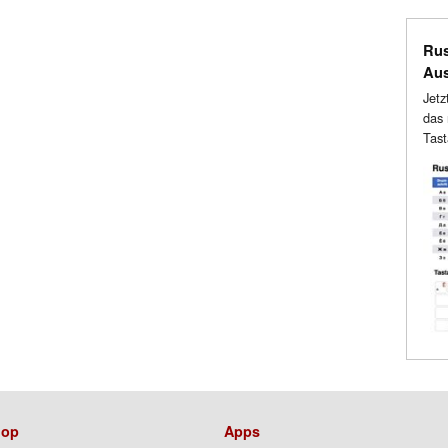
Rus
Au
Jetz
das 
Tast
op
Apps