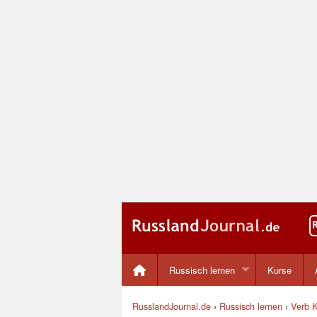
Russisch lernen
Kurse
RusslandJournal.de
›
Russisch lernen
›
Verb K