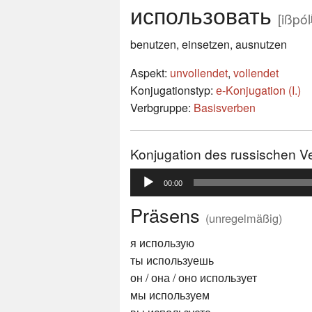
использовать
[ißpól
benutzen, einsetzen, ausnutzen
Aspekt:
unvollendet
,
vollendet
Konjugationstyp:
е-Konjugation (I.)
Verbgruppe:
Basisverben
Konjugation des russischen 
Audio-
00:00
Player
Präsens
(unregelmäßig)
я использую
ты используешь
он / она / оно использует
мы используем