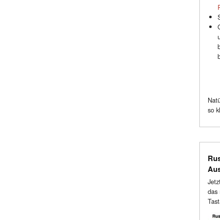
Natü
so k
Rus
Au
Jetz
das 
Tast