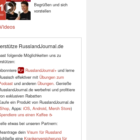
Begrüßen und sich
vorstellen
Videos
erstütze RusslandJournal.de
ast folgende Möglichkeiten uns zu
rstützen:
Abonniere
RusslandJournal+
und lerne
Russisch effektiver mit
Übungen zum
Podcast
und anderen
Übungen
. Genieße
RusslandJournal.de werbefrei und profitiere
von exklusiven Rabatten
Kaufe ein Produkt von RusslandJournal.de
Shop
, Apps:
iOS
,
Android
,
Merch Store
)
Spendiere uns einen Kaffee ☕️
elle etwas bei unseren Partnern:
Beantrage dein
Visum für Russland
Schließe eine
Krankenversicherung für