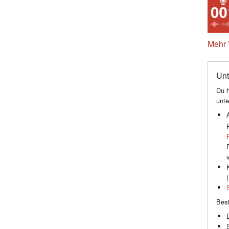
Mehr 
Unt
Du h
unte
(
Best