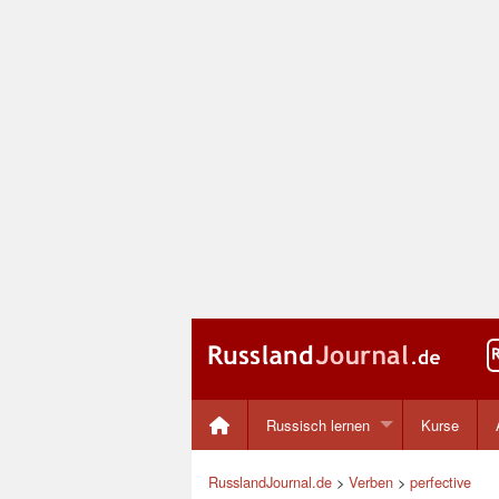
Russisch lernen
Kurse
RusslandJournal.de
>
Verben
>
perfective