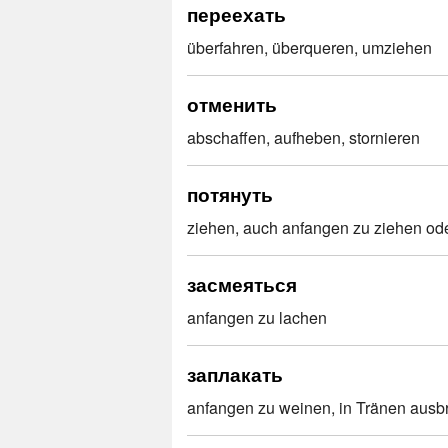
переехать
überfahren, über­que­ren, umziehen
отменить
ab­schaf­fen, aufheben, stornieren
потянуть
ziehen, auch anfangen zu ziehen od
засмеяться
anfangen zu lachen
заплакать
anfangen zu weinen, in Tränen ausb