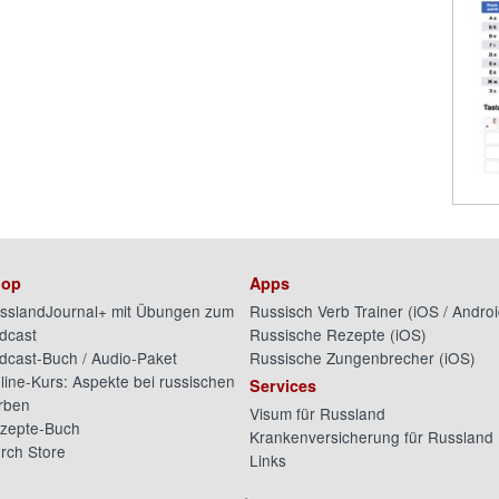
op
Apps
sslandJournal+ mit Übungen zum
Russisch Verb Trainer (
iOS
/
Androi
dcast
Russische Rezepte (
iOS
)
dcast-Buch / Audio-Paket
Russische Zungenbrecher (
iOS
)
line-Kurs: Aspekte bei russischen
Services
rben
Visum für Russland
zepte-Buch
Krankenversicherung für Russland
rch Store
Links