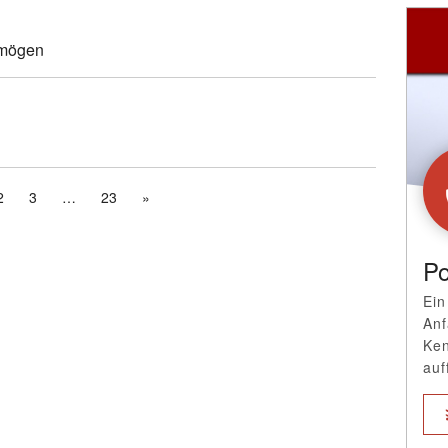
 mögen
2
3
23
»
Po
Ein
Anf
Ken
auf