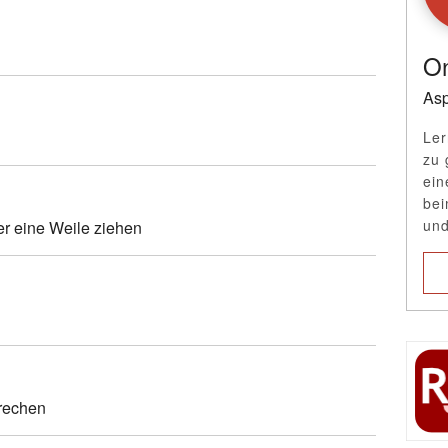
On
Asp
Ler
zu 
ein
bei
und
er eine Weile ziehen
rechen