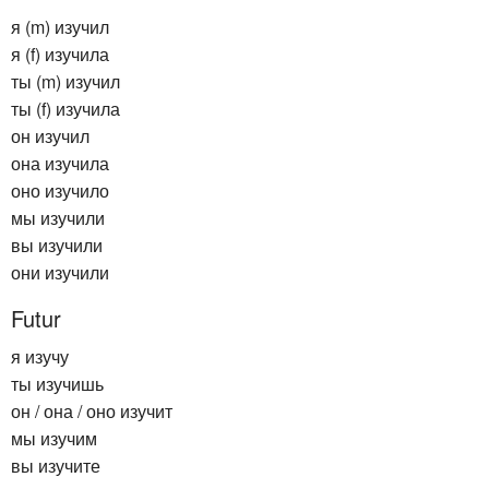
я (m) изучил
я (f) изучила
ты (m) изучил
ты (f) изучила
он изучил
она изучила
оно изучило
мы изучили
вы изучили
они изучили
Futur
я изучу
ты изучишь
он / она / оно изучит
мы изучим
вы изучите