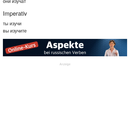
они изучат
Imperativ
ты изучи
вы изучите
Anzeige