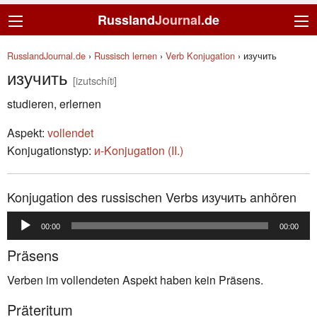
Russland
Journal
.de
RusslandJournal.de
›
Russisch lernen
›
Verb Konjugation
›
изучить
изучить
[izutschítʲ]
studieren, erlernen
Aspekt:
vollendet
Konjugationstyp:
и-Konjugation (II.)
Konjugation des russischen Verbs изучить anhören
Audio-
00:00
00:00
Player
Präsens
Verben im vollendeten Aspekt haben kein Präsens.
Präteritum