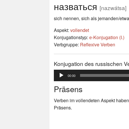
назваться
[nazwátsa]
sich nennen, sich als jemanden/etw
Aspekt:
vollendet
Konjugationstyp:
е-Konjugation (I.)
Verbgruppe:
Reflexive Verben
Konjugation des russischen V
Audio-
00:00
Player
Präsens
Verben im vollendeten Aspekt haben
Präsens.