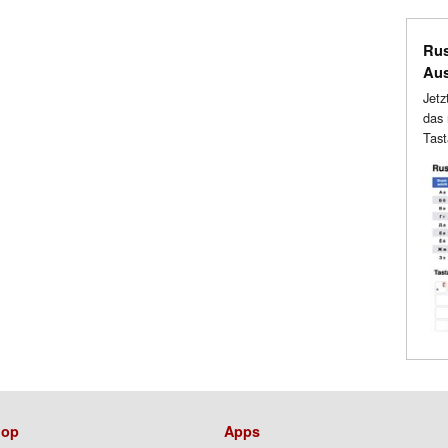
Rus
Au
Jetz
das 
Tast
op
Apps