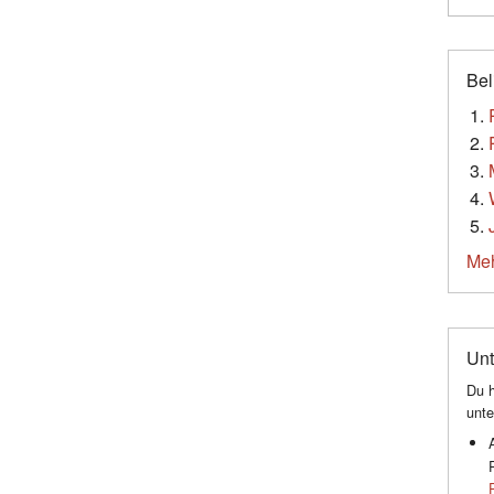
Bel
Meh
Unt
Du h
unte