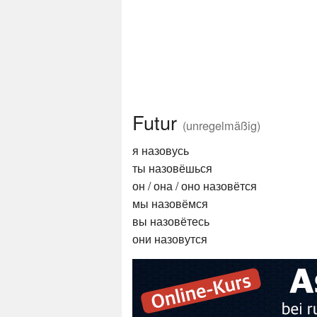
Futur
(unregelmäßig)
я назовусь
ты назовёшься
он / она / оно назовётся
мы назовёмся
вы назовётесь
они назовутся