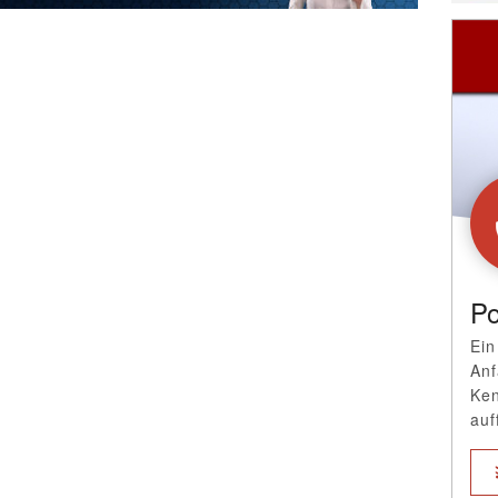
Po
Ein
Anf
Ken
auf