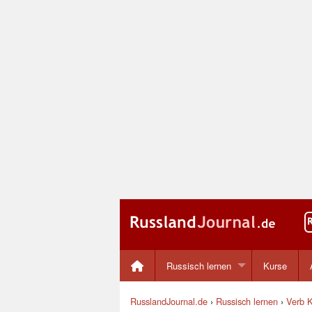
Russisch lernen
Kurse
RusslandJournal.de
›
Russisch lernen
›
Verb K