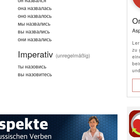
он назвался
она назвалась
оно назвалось
On
мы назвались
Asp
вы назвались
они назвались
Ler
zu 
Imperativ
(unregelmäßig)
ein
bei
ты назовись
und
вы назовитесь