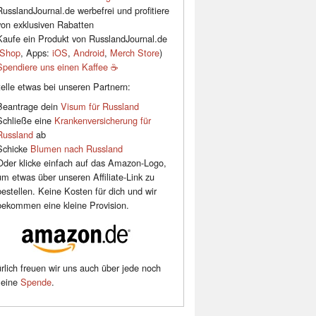
RusslandJournal.de werbefrei und profitiere
von exklusiven Rabatten
Kaufe ein Produkt von RusslandJournal.de
Shop
, Apps:
iOS
,
Android
,
Merch Store
)
Spendiere uns einen Kaffee ☕️
elle etwas bei unseren Partnern:
Beantrage dein
Visum für Russland
Schließe eine
Krankenversicherung für
Russland
ab
Schicke
Blumen nach Russland
Oder klicke einfach auf das Amazon-Logo,
um etwas über unseren Affiliate-Link zu
bestellen. Keine Kosten für dich und wir
bekommen eine kleine Provision.
rlich freuen wir uns auch über jede noch
leine
Spende
.