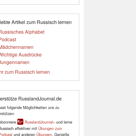
iebte Artikel zum Russisch lernen
Russisches Alphabet
Podcast
Mädchennamen
Wichtige Ausdrücke
Jungennamen
r zum Russisch lernen
erstütze RusslandJournal.de
ast folgende Möglichkeiten uns zu
rstützen:
Abonniere
RusslandJournal+
und lerne
Russisch effektiver mit
Übungen zum
Podcast
und anderen
Übungen
. Genieße