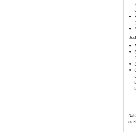
(
Best
Natü
so k