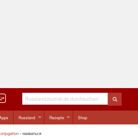
Apps
Russland
Rezepte
Shop
onjugation
›
назваться