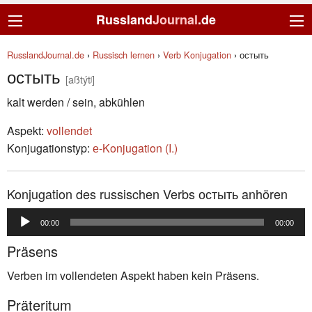
Russland
Journal
.de
RusslandJournal.de
›
Russisch lernen
›
Verb Konjugation
›
остыть
остыть
[aßtýtʲ]
kalt werden / sein, abkühlen
Aspekt:
vollendet
Konjugationstyp:
е-Konjugation (I.)
Konjugation des russischen Verbs остыть anhören
Audio-
00:00
00:00
Player
Präsens
Verben im vollendeten Aspekt haben kein Präsens.
Präteritum