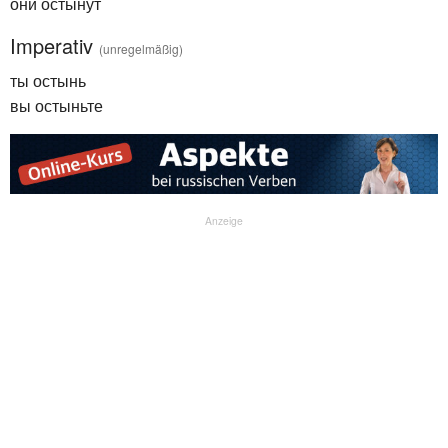
они остынут
Imperativ
(unregelmäßig)
ты остынь
вы остыньте
Anzeige