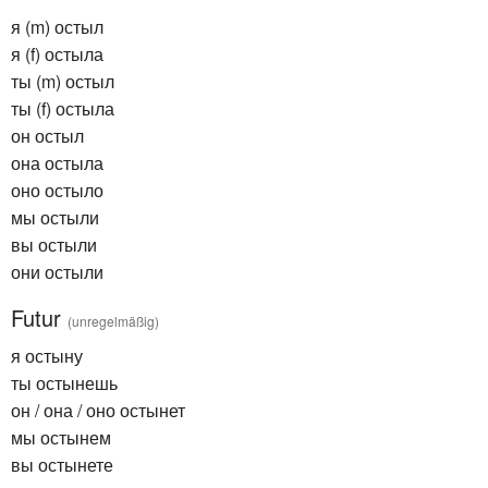
я (m) остыл
я (f) остыла
ты (m) остыл
ты (f) остыла
он остыл
она остыла
оно остыло
мы остыли
вы остыли
они остыли
Futur
(unregelmäßig)
я остыну
ты остынешь
он / она / оно остынет
мы остынем
вы остынете